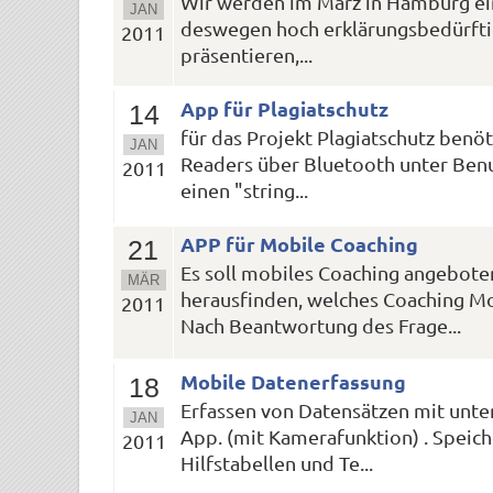
Wir werden im März in Hamburg ein
JAN
deswegen hoch erklärungsbedürftig
2011
präsentieren,...
App für Plagiatschutz
14
für das Projekt Plagiatschutz benö
JAN
Readers über Bluetooth unter Benut
2011
einen "string...
APP für Mobile Coaching
21
Es soll mobiles Coaching angeboten
MÄR
herausfinden, welches Coaching Mo
2011
Nach Beantwortung des Frage...
Mobile Datenerfassung
18
Erfassen von Datensätzen mit unter
JAN
App. (mit Kamerafunktion) . Speic
2011
Hilfstabellen und Te...