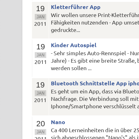
Kletterführer App
19
Wir wollen unsere Print-Kletterführ
JAN
Fähigkeiten nutzenden - App umsetz
2011
gedruckte...
Kinder Autospiel
19
- Sehr simples Auto-Rennspiel - Nur
JAN
Jahre) - Es gibt eine breite Straß
2011
werden sollen ...
Bluetooth Schnittstelle App ipho
19
Es geht um ein App, dass via Bluet
JAN
Nachfrage. Die Verbindung soll m
2011
Iphone/Smartphone verschlüsselt ab
Nano
20
Ca 400 Lerneinheiten die in über 25 
JAN
sich abgeschlossenen "Nano's" als 
2011