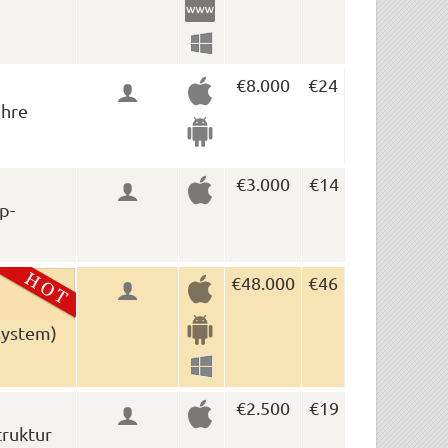
€8.000
€24
Ihre
€3.000
€14
p-
€48.000
€46
system)
€2.500
€19
truktur