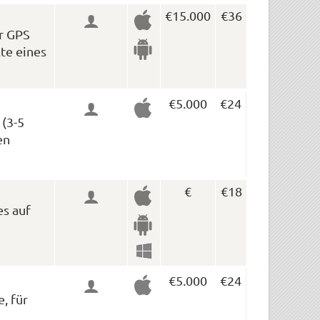
€15.000
€36
er GPS
te eines
€5.000
€24
 (3-5
en
€
€18
es auf
€5.000
€24
, für