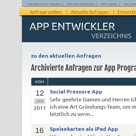
ENTWICKLER FINDEN
APP-REFERENZEN
APP NEWS
FAQ AP
Anfrage stellen
Aktuelle Anfragen
Entwickl
zu den aktuellen Anfragen
Archivierte Anfragen zur App Prog
VOM
Social Pressure App
12
Sehr geehrte Damen und Herren Ich 
JAN
ich eine Art Gründungs-Team, um m
2011
letztlich zu verm...
Speisekarten als iPad App
16