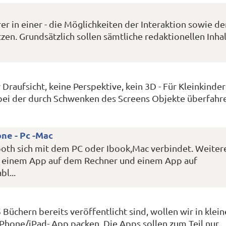
er in einer - die Möglichkeiten der Interaktion sowie d
en. Grundsätzlich sollen sämtliche redaktionellen Inhal
 Draufsicht, keine Perspektive, kein 3D - Für Kleinkinder
e, bei der durch Schwenken des Screens Objekte überfahr
ne - Pc -Mac
ooth sich mit dem PC oder Ibook,Mac verbindet. Weiter
it einem App auf dem Rechner und einem App auf
l...
Büchern bereits veröffentlicht sind, wollen wir in kleine
iPhone/iPad- App packen. Die Apps sollen zum Teil nur