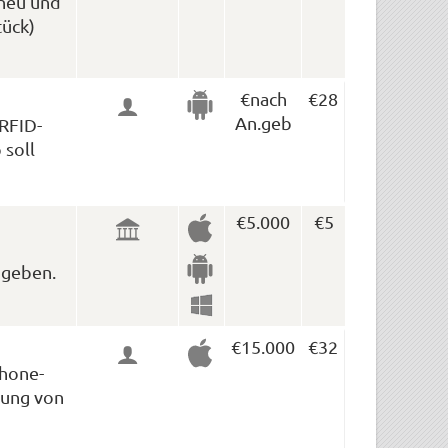
 neu und
tück)
€nach
€28
An.geb
 RFID-
 soll
€5.000
€5
 geben.
€15.000
€32
Phone-
dung von