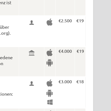
nz ist
€2.500
€19
 über
.org).
€4.000
€19
hiedene
on
€3.000
€18
tionen: