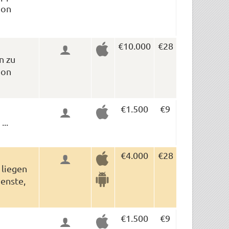
ion
€10.000
€28
n zu
ion
€1.500
€9
..
€4.000
€28
 liegen
enste,
€1.500
€9