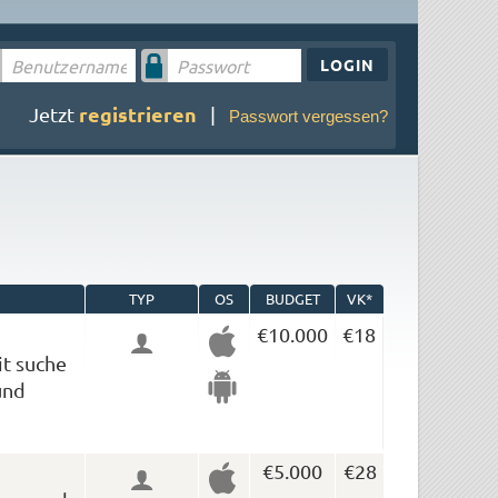
LOGIN
registrieren
Jetzt
|
Passwort vergessen?
TYP
OS
BUDGET
VK*
€10.000
€18
it suche
und
€5.000
€28