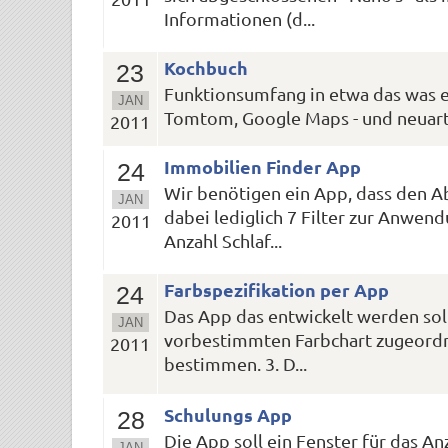
Informationen (d...
Kochbuch
23
Funktionsumfang in etwa das was es 
JAN
Tomtom, Google Maps - und neuarti
2011
Immobilien Finder App
24
Wir benötigen ein App, dass den A
JAN
dabei lediglich 7 Filter zur Anwen
2011
Anzahl Schlaf...
Farbspezifikation per App
24
Das App das entwickelt werden sol
JAN
vorbestimmten Farbchart zugeordnet
2011
bestimmen. 3. D...
Schulungs App
28
Die App soll ein Fenster für das 
JAN