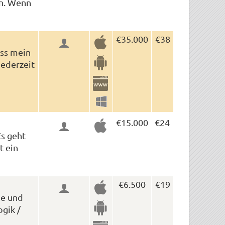
en. Wenn
€35.000
€38
uss mein
jederzeit
€15.000
€24
Es geht
t ein
€6.500
€19
ne und
gik /