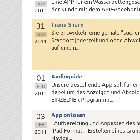
Eine APP für ein Wasserbettengesc
JAN
der Kunde mit dem APP-Angebot in
2011
Trans-Share
31
Sie entwickeln eine geniale "suche
JAN
Standort jederzeit und ohne Abwei
2011
auf eine n...
Audioguide
01
Unsere bestehende App soll für ei
FEB
dabei um das Anzeigen und Abspiele
2011
EINZELNER Programmi...
App ontosan
03
- Aufbereitung und Anpassen des a
FEB
iPad Format. - Erstellen eines Gru
2011
Naviga...