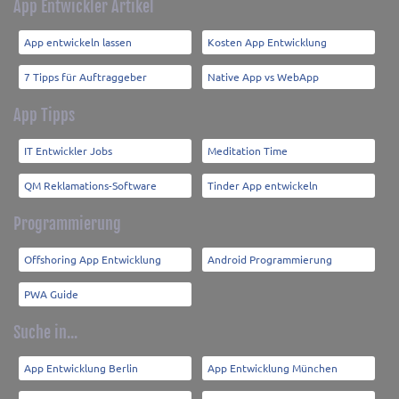
App Entwickler Artikel
App entwickeln lassen
Kosten App Entwicklung
7 Tipps für Auftraggeber
Native App vs WebApp
App Tipps
IT Entwickler Jobs
Meditation Time
QM Reklamations-Software
Tinder App entwickeln
Programmierung
Offshoring App Entwicklung
Android Programmierung
PWA Guide
Suche in...
App Entwicklung Berlin
App Entwicklung München