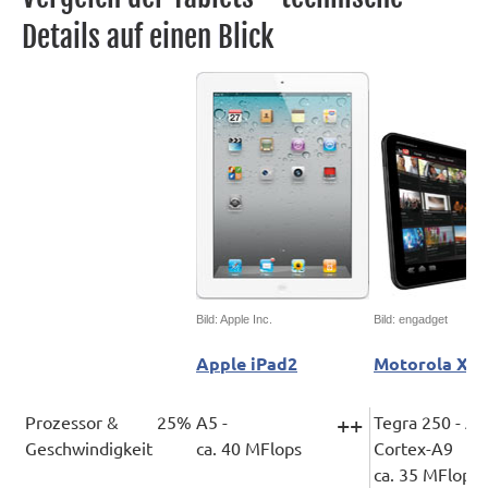
Details auf einen Blick
Bild: Apple Inc.
Bild: engadget
Apple iPad2
Motorola Xo
Prozessor &
25%
A5 -
++
Tegra 250 - A
Geschwindigkeit
ca. 40 MFlops
Cortex-A9
ca. 35 MFlops