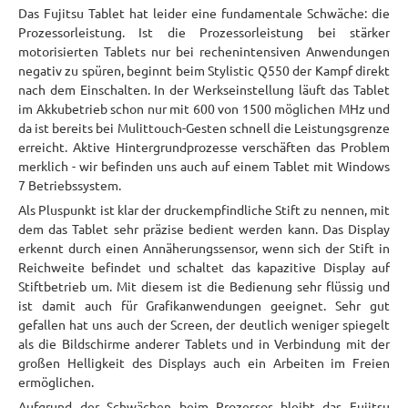
Das Fujitsu Tablet hat leider eine fundamentale Schwäche: die
Prozessorleistung. Ist die Prozessorleistung bei stärker
motorisierten Tablets nur bei rechenintensiven Anwendungen
negativ zu spüren, beginnt beim Stylistic Q550 der Kampf direkt
nach dem Einschalten. In der Werkseinstellung läuft das Tablet
im Akkubetrieb schon nur mit 600 von 1500 möglichen MHz und
da ist bereits bei Mulittouch-Gesten schnell die Leistungsgrenze
erreicht. Aktive Hintergrundprozesse verschäften das Problem
merklich - wir befinden uns auch auf einem Tablet mit Windows
7 Betriebssystem.
Als Pluspunkt ist klar der druckempfindliche Stift zu nennen, mit
dem das Tablet sehr präzise bedient werden kann. Das Display
erkennt durch einen Annäherungssensor, wenn sich der Stift in
Reichweite befindet und schaltet das kapazitive Display auf
Stiftbetrieb um. Mit diesem ist die Bedienung sehr flüssig und
ist damit auch für Grafikanwendungen geeignet. Sehr gut
gefallen hat uns auch der Screen, der deutlich weniger spiegelt
als die Bildschirme anderer Tablets und in Verbindung mit der
großen Helligkeit des Displays auch ein Arbeiten im Freien
ermöglichen.
Aufgrund der Schwächen beim Prozessor bleibt das Fujitsu