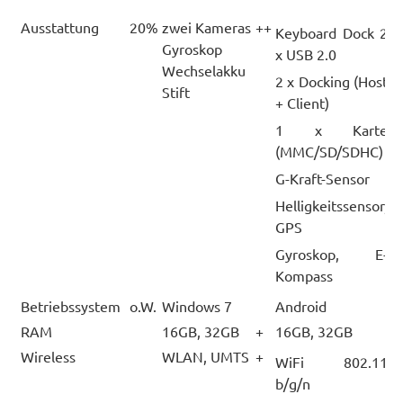
Ausstattung
20%
zwei Kameras
++
+
Keyboard Dock 2
Gyroskop
x USB 2.0
Wechselakku
2 x Docking (Host
Stift
+ Client)
1 x Karte
(MMC/SD/SDHC)
G-Kraft-Sensor
Helligkeitssensor,
GPS
Gyroskop, E-
Kompass
Betriebssystem
o.W.
Windows 7
Android
RAM
16GB, 32GB
+
16GB, 32GB
+
Wireless
WLAN, UMTS
+
+
WiFi 802.11
b/g/n