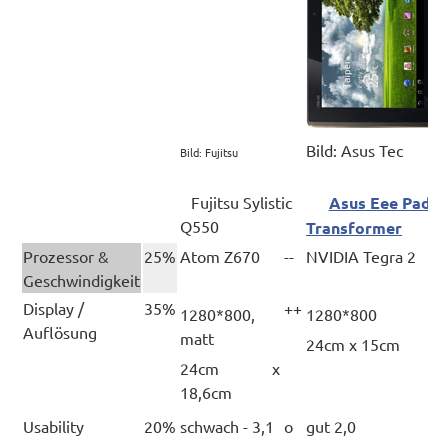
Bild: Asus Tec
Bild: Fujitsu
Fujitsu Sylistic
Asus Eee Pad
Q550
Transformer
Prozessor &
25%
Atom Z670
--
NVIDIA Tegra 2
+
Geschwindigkeit
Display /
35%
++
+
1280*800,
1280*800
Auflösung
matt
24cm x 15cm
24cm x
18,6cm
Usability
20%
schwach - 3,1
o
gut 2,0
+