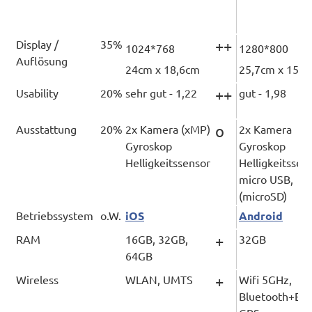
Display /
35%
++
1024*768
1280*800
Auflösung
24cm x 18,6cm
25,7cm x 15c
Usability
20%
sehr gut - 1,22
++
gut - 1,98
Ausstattung
20%
2x Kamera (xMP)
o
2x Kamera
Gyroskop
Gyroskop
Helligkeitssensor
Helligkeitssen
micro USB,
(microSD)
Betriebssystem
o.W.
iOS
Android
RAM
16GB, 32GB,
+
32GB
64GB
Wireless
WLAN, UMTS
+
Wifi 5GHz,
Bluetooth+ED