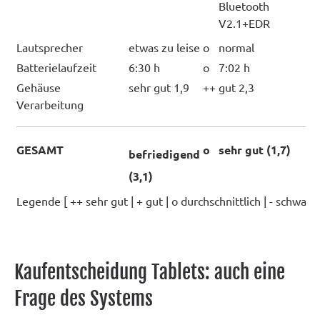
Bluetooth
V2.1+EDR
Lautsprecher
etwas zu leise
o
normal
o
Batterielaufzeit
6:30 h
o
7:02 h
o
Gehäuse
sehr gut 1,9
++
gut 2,3
+
Verarbeitung
GESAMT
o
sehr gut (1,7)
+
befriedigend
(3,1)
Legende [ ++ sehr gut | + gut | o durchschnittlich | - schwach 
Kaufentscheidung Tablets: auch eine
Frage des Systems