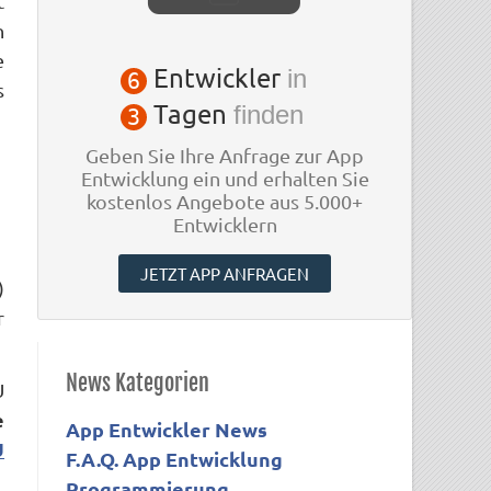
t
n
e
Entwickler
in
6
s
Tagen
finden
3
Geben Sie Ihre Anfrage zur App
Entwicklung ein und erhalten Sie
kostenlos Angebote aus 5.000+
Entwicklern
JETZT APP ANFRAGEN
)
r
News Kategorien
U
e
App Entwickler News
U
F.A.Q. App Entwicklung
Programmierung