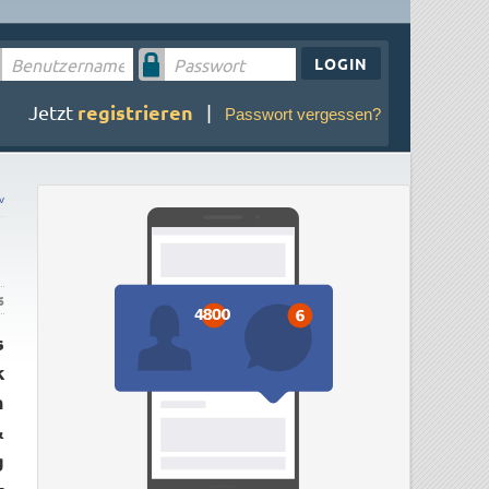
LOGIN
registrieren
Jetzt
|
Passwort vergessen?
v
6
s
k
m
&
g