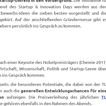
tartup-Umfeld in den Vordergrund.
Die Teilnahme is
bend des Startup & Innovation Days werden aus de
tbewerbs-Ideen die sieben besten vorgestellt und di
 gekürt. Auf der anschließenden Gründermesse gibt e
ebern persönlich ins Gespräch zu kommen.
nach einer Keynote des Nobelpreisträgers (Chemie 2011
rtschaft, Wissenschaft, Politik und Startup-Szene übe
on ins Gespräch kommen.
rseits die besonderen Potentiale, die dabei von der T
generellen Entwicklungschancen für ein
er auch die
on
T
aufzeigen. Die Preisverleihung des jährlichen
e gehören ebenfalls in den Rahmen des Abends.