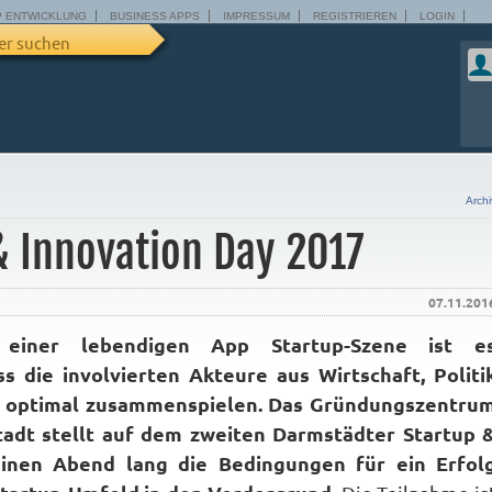
P ENTWICKLUNG
BUSINESS APPS
IMPRESSUM
REGISTRIEREN
LOGIN
er suchen
Archi
& Innovation Day 2017
07.11.201
 einer lebendigen App Startup-Szene ist e
s die involvierten Akteure aus Wirtschaft, Politi
t optimal zusammenspielen. Das Gründungszentru
adt stellt auf dem zweiten Darmstädter Startup 
einen Abend lang die Bedingungen für ein Erfol