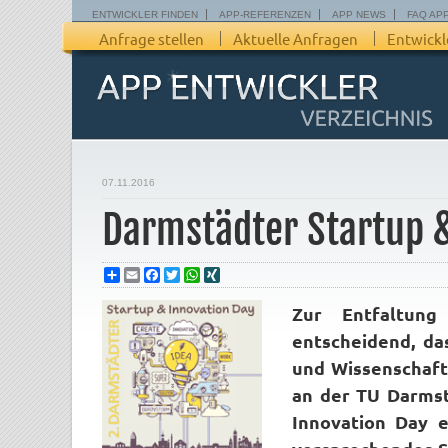
ENTWICKLER FINDEN
APP-REFERENZEN
APP NEWS
FAQ AP
Anfrage stellen
Aktuelle Anfragen
Entwickl
07.11.2016
Darmstädter Startup 
Share
Email
Facebook
Twitter
WhatsApp
XING
Zur Entfaltung
entscheidend, das
und Wissenschaf
an der TU Darmst
Innovation Day 