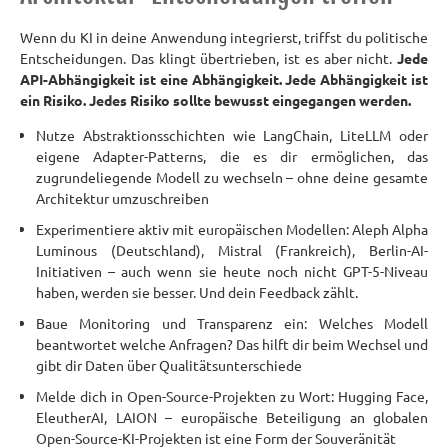
Wenn du KI in deine Anwendung integrierst, triffst du politische
Entscheidungen. Das klingt übertrieben, ist es aber nicht.
Jede
API-Abhängigkeit ist eine Abhängigkeit. Jede Abhängigkeit ist
ein Risiko. Jedes Risiko sollte bewusst eingegangen werden.
Nutze Abstraktionsschichten wie LangChain, LiteLLM oder
eigene Adapter-Patterns, die es dir ermöglichen, das
zugrundeliegende Modell zu wechseln – ohne deine gesamte
Architektur umzuschreiben
Experimentiere aktiv mit europäischen Modellen: Aleph Alpha
Luminous (Deutschland), Mistral (Frankreich), Berlin-AI-
Initiativen – auch wenn sie heute noch nicht GPT-5-Niveau
haben, werden sie besser. Und dein Feedback zählt.
Baue Monitoring und Transparenz ein: Welches Modell
beantwortet welche Anfragen? Das hilft dir beim Wechsel und
gibt dir Daten über Qualitätsunterschiede
Melde dich in Open-Source-Projekten zu Wort: Hugging Face,
EleutherAI, LAION – europäische Beteiligung an globalen
Open-Source-KI-Projekten ist eine Form der Souveränität