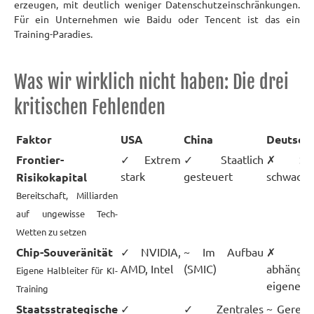
erzeugen, mit deutlich weniger Datenschutzeinschränkungen.
Für ein Unternehmen wie Baidu oder Tencent ist das ein
Training-Paradies.
Was wir wirklich nicht haben: Die drei
kritischen Fehlenden
Faktor
USA
China
Deutsch
Frontier-
✓ Extrem
✓ Staatlich
✗ Struk
stark
gesteuert
schwach
Risikokapital
Bereitschaft, Milliarden
auf ungewisse Tech-
Wetten zu setzen
Chip-Souveränität
✓ NVIDIA,
~ Im Aufbau
✗ T
AMD, Intel
(SMIC)
abhängig
Eigene Halbleiter für KI-
eigenen K
Training
Staatsstrategische
✓
✓ Zentrales
~ Gerede