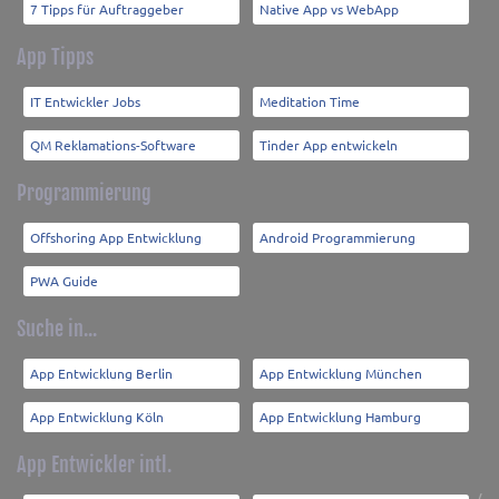
7 Tipps für Auftraggeber
Native App vs WebApp
App Tipps
IT Entwickler Jobs
Meditation Time
QM Reklamations-Software
Tinder App entwickeln
Programmierung
Offshoring App Entwicklung
Android Programmierung
PWA Guide
Suche in...
App Entwicklung Berlin
App Entwicklung München
App Entwicklung Köln
App Entwicklung Hamburg
App Entwickler intl.
/