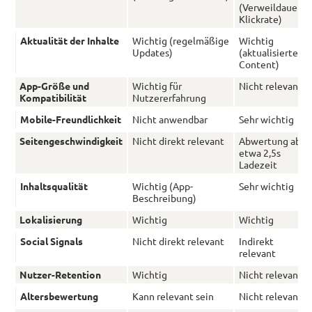
(Verweildauer,
Klickrate)
Aktualität der Inhalte
Wichtig (regelmäßige
Wichtig
Updates)
(aktualisierter
Content)
App-Größe und
Wichtig für
Nicht relevant
Kompatibilität
Nutzererfahrung
Mobile-Freundlichkeit
Nicht anwendbar
Sehr wichtig
Seitengeschwindigkeit
Nicht direkt relevant
Abwertung ab
etwa 2,5s
Ladezeit
Inhaltsqualität
Wichtig (App-
Sehr wichtig
Beschreibung)
Lokalisierung
Wichtig
Wichtig
Social Signals
Nicht direkt relevant
Indirekt
relevant
Nutzer-Retention
Wichtig
Nicht relevant
Altersbewertung
Kann relevant sein
Nicht relevant