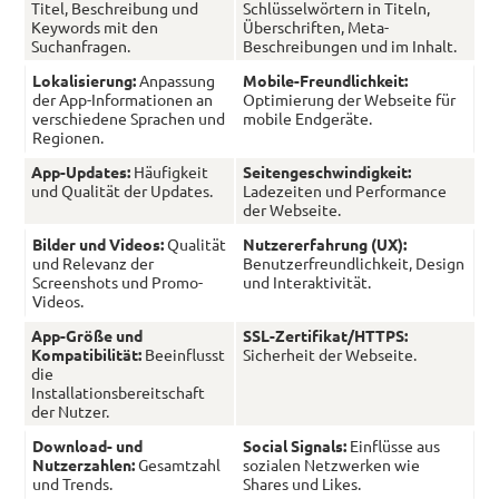
Titel, Beschreibung und
Schlüsselwörtern in Titeln,
Keywords mit den
Überschriften, Meta-
Suchanfragen.
Beschreibungen und im Inhalt.
Lokalisierung:
Anpassung
Mobile-Freundlichkeit:
der App-Informationen an
Optimierung der Webseite für
verschiedene Sprachen und
mobile Endgeräte.
Regionen.
App-Updates:
Häufigkeit
Seitengeschwindigkeit:
und Qualität der Updates.
Ladezeiten und Performance
der Webseite.
Bilder und Videos:
Qualität
Nutzererfahrung (UX):
und Relevanz der
Benutzerfreundlichkeit, Design
Screenshots und Promo-
und Interaktivität.
Videos.
App-Größe und
SSL-Zertifikat/HTTPS:
Kompatibilität:
Beeinflusst
Sicherheit der Webseite.
die
Installationsbereitschaft
der Nutzer.
Download- und
Social Signals:
Einflüsse aus
Nutzerzahlen:
Gesamtzahl
sozialen Netzwerken wie
und Trends.
Shares und Likes.