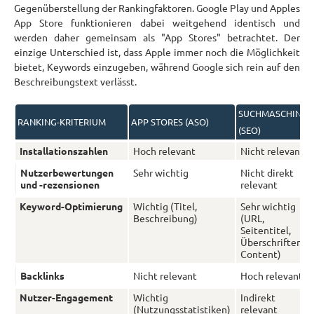
Gegenüberstellung der Rankingfaktoren. Google Play und Apples
App Store funktionieren dabei weitgehend identisch und
werden daher gemeinsam als "App Stores" betrachtet. Der
einzige Unterschied ist, dass Apple immer noch die Möglichkeit
bietet, Keywords einzugeben, während Google sich rein auf den
Beschreibungstext verlässt.
SUCHMASCHINEN
RANKING-KRITERIUM
APP STORES (ASO)
(SEO)
Installationszahlen
Hoch relevant
Nicht relevant
Nutzerbewertungen
Sehr wichtig
Nicht direkt
und -rezensionen
relevant
Keyword-Optimierung
Wichtig (Titel,
Sehr wichtig
Beschreibung)
(URL,
Seitentitel,
Überschriften,
Content)
Backlinks
Nicht relevant
Hoch relevant
Nutzer-Engagement
Wichtig
Indirekt
(Nutzungsstatistiken)
relevant