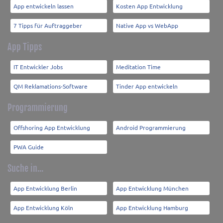
App entwickeln lassen
Kosten App Entwicklung
7 Tipps für Auftraggeber
Native App vs WebApp
App Tipps
IT Entwickler Jobs
Meditation Time
QM Reklamations-Software
Tinder App entwickeln
Programmierung
Offshoring App Entwicklung
Android Programmierung
PWA Guide
Suche in...
App Entwicklung Berlin
App Entwicklung München
App Entwicklung Köln
App Entwicklung Hamburg