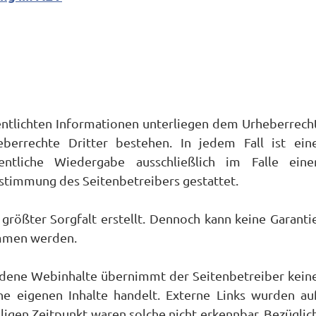
fentlichten Informationen unterliegen dem Urheberrech
eberrechte Dritter bestehen. In jedem Fall ist ein
fentliche Wiedergabe ausschließlich im Falle eine
ustimmung des Seitenbetreibers gestattet.
größter Sorgfalt erstellt. Dennoch kann keine Garanti
ommen werden.
undene Webinhalte übernimmt der Seitenbetreiber kein
e eigenen Inhalte handelt. Externe Links wurden au
ligen Zeitpunkt waren solche nicht erkennbar. Bezüglic