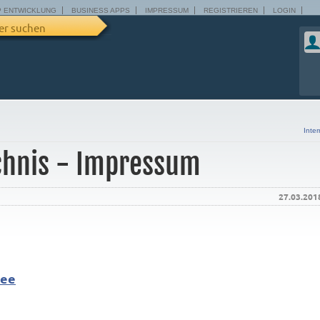
P ENTWICKLUNG
BUSINESS APPS
IMPRESSUM
REGISTRIEREN
LOGIN
er suchen
Inter
ichnis - Impressum
27.03.201
see