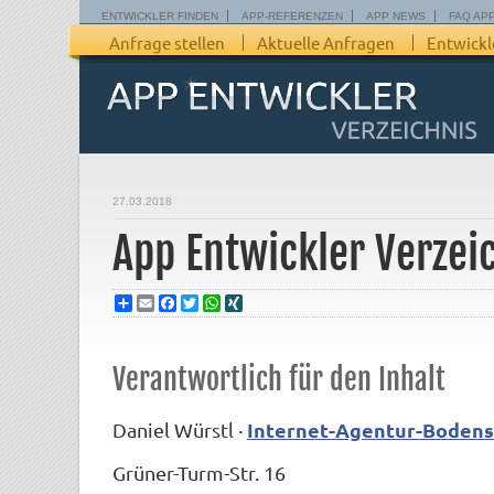
ENTWICKLER FINDEN
APP-REFERENZEN
APP NEWS
FAQ AP
Anfrage stellen
Aktuelle Anfragen
Entwickl
27.03.2018
App Entwickler Verze
Share
Email
Facebook
Twitter
WhatsApp
XING
Verantwortlich für den Inhalt
Internet-Agentur-Boden
Daniel Würstl ·
Grüner-Turm-Str. 16