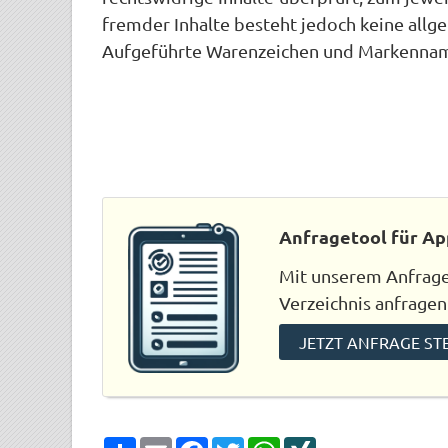
fremder Inhalte besteht jedoch keine all
Aufgeführte Warenzeichen und Markennamen
Anfragetool für Ap
Mit unserem Anfraget
Verzeichnis anfragen
JETZT ANFRAGE ST
Share
Email
Facebook
Twitter
WhatsApp
XING