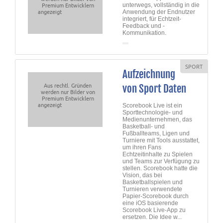
Premium Entwicklern
unterwegs, vollständig in die
angezeigt
Anwendung der Endnutzer
integriert, für Echtzeit-
Feedback und -
Kommunikation.
SPORT
Aufzeichnung
Aus rechtl. Gründen
von Sport Daten
werden nur Bilder von
Premium Entwicklern
angezeigt
Scorebook Live ist ein
Sporttechnologie- und
Medienunternehmen, das
Basketball- und
Fußballteams, Ligen und
Turniere mit Tools ausstattet,
um ihren Fans
Echtzeitinhalte zu Spielen
und Teams zur Verfügung zu
stellen. Scorebook hatte die
Vision, das bei
Basketballspielen und
Turnieren verwendete
Papier-Scorebook durch
eine iOS basierende
Scorebook Live-App zu
ersetzen. Die Idee w...