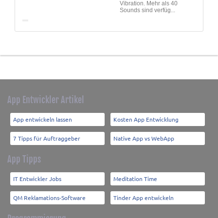
Vibration. Mehr als 40
Sounds sind verfüg...
App Entwickler Artikel
App entwickeln lassen
Kosten App Entwicklung
7 Tipps für Auftraggeber
Native App vs WebApp
App Tipps
IT Entwickler Jobs
Meditation Time
QM Reklamations-Software
Tinder App entwickeln