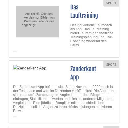
SPORT
Das
Aus rechtl. Gründen
Lauftraining
werden nur Bilder von
Premium Entwicklern
angezeigt
Der individuelle Laufcoach
als App. Das Lauftraining
bietet Läufern ganzheitliche
Trainingsplanung und Live-
Coaching während des
Laufs.
SPORT
Zanderkant
App
Die Zanderkant App befindet sich Stand November 2020 noch in
der Testphase und wird im Dezember veröffentlicht. Die App dreht
sich rund um's Zanderangeln. Angler können ihre Fänge
eintragen, Statistiken auswerten und sich mit anderen Mitgliedern
vergleichen. Eine jährliche Rangliste mit unterschiedlichen
Disziplinen soll die Angler zu ihren Höchstleistungen motivieren.
Entw...