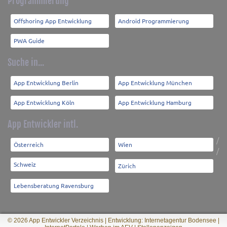
Programmierung
Offshoring App Entwicklung
Android Programmierung
PWA Guide
Suche in...
App Entwicklung Berlin
App Entwicklung München
App Entwicklung Köln
App Entwicklung Hamburg
App Entwickler intl.
/
Österreich
Wien
/
Schweiz
Zürich
Lebensberatung Ravensburg
© 2026 App Entwickler Verzeichnis |
Entwicklung: Internetagentur Bodensee
|