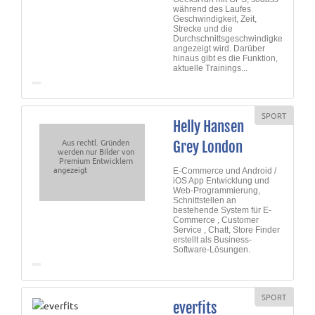
während des Laufes
Geschwindigkeit, Zeit,
Strecke und die
Durchschnittsgeschwindigkeit
angezeigt wird. Darüber
hinaus gibt es die Funktion,
aktuelle Trainings...
SPORT
Helly Hansen
Aus rechtl. Gründen
Grey London
werden nur Bilder von
Premium Entwicklern
angezeigt
E-Commerce und Android /
iOS App Entwicklung und
Web-Programmierung,
Schnittstellen an
bestehende System für E-
Commerce , Customer
Service , Chatt, Store Finder
erstellt als Business-
Software-Lösungen.
SPORT
everfits