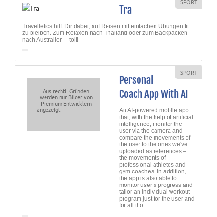
SPORT
Tra
Travelletics hilft Dir dabei, auf Reisen mit einfachen Übungen fit
zu bleiben. Zum Relaxen nach Thailand oder zum Backpacken
nach Australien – toll!
SPORT
Personal
Aus rechtl. Gründen
Coach App With AI
werden nur Bilder von
Premium Entwicklern
angezeigt
An AI-powered mobile app
that, with the help of artificial
intelligence, monitor the
user via the camera and
compare the movements of
the user to the ones we've
uploaded as references –
the movements of
professional athletes and
gym coaches. In addition,
the app is also able to
monitor user’s progress and
tailor an individual workout
program just for the user and
for all tho...