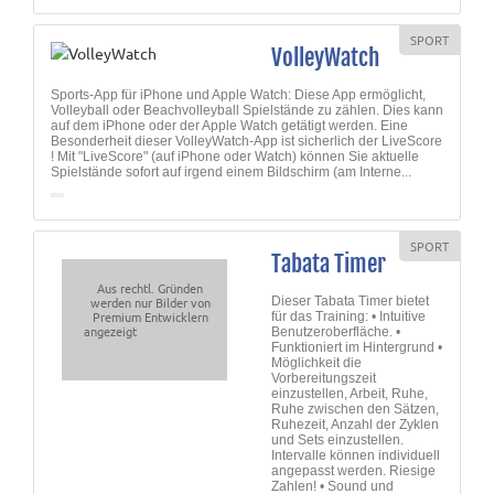
SPORT
VolleyWatch
Sports-App für iPhone und Apple Watch: Diese App ermöglicht,
Volleyball oder Beachvolleyball Spielstände zu zählen. Dies kann
auf dem iPhone oder der Apple Watch getätigt werden. Eine
Besonderheit dieser VolleyWatch-App ist sicherlich der LiveScore
! Mit "LiveScore" (auf iPhone oder Watch) können Sie aktuelle
Spielstände sofort auf irgend einem Bildschirm (am Interne...
SPORT
Tabata Timer
Aus rechtl. Gründen
werden nur Bilder von
Dieser Tabata Timer bietet
Premium Entwicklern
für das Training: • Intuitive
angezeigt
Benutzeroberfläche. •
Funktioniert im Hintergrund •
Möglichkeit die
Vorbereitungszeit
einzustellen, Arbeit, Ruhe,
Ruhe zwischen den Sätzen,
Ruhezeit, Anzahl der Zyklen
und Sets einzustellen.
Intervalle können individuell
angepasst werden. Riesige
Zahlen! • Sound und