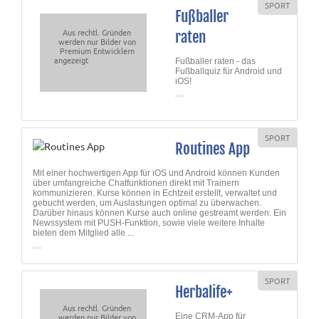
SPORT
Fußballer
Aus rechtl. Gründen
raten
werden nur Bilder von
Premium Entwicklern
angezeigt
Fußballer raten - das
Fußballquiz für Android und
iOS!
SPORT
Routines App
Mit einer hochwertigen App für iOS und Android können Kunden
über umfangreiche Chatfunktionen direkt mit Trainern
kommunizieren. Kurse können in Echtzeit erstellt, verwaltet und
gebucht werden, um Auslastungen optimal zu überwachen.
Darüber hinaus können Kurse auch online gestreamt werden. Ein
Newssystem mit PUSH-Funktion, sowie viele weitere Inhalte
bieten dem Mitglied alle ...
SPORT
Herbalife+
Aus rechtl. Gründen
werden nur Bilder von
Eine CRM-App für