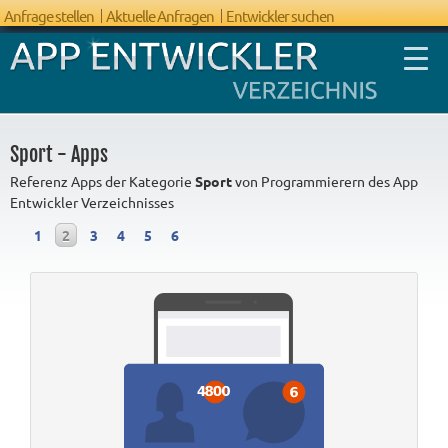
Anfrage stellen
Aktuelle Anfragen
Entwickler suchen
Sport - Apps
Referenz Apps der Kategorie
Sport
von Programmierern des App
Entwickler Verzeichnisses
FAQ App
1
2
3
4
5
6
Entwicklung