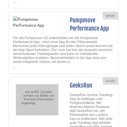
SPORT
Pumpmove
Performance App
Für die Pumpmove UG entwickelten wir die Pumpmove
Performance App - eine neue App für den Fitnessmarkt.
Menschen jeder Altersgruppe und jedes Sport Levels können mit
der App Sport betreiben. Der User hat hier die Auswahl zwischen
verschiedenen Trainingsarten und kann so individuelle
Workoutpläne erstellen. Besonderheiten in der App sind zum
einen integrierte Videos, mit denen d...
SPORT
GeeksRun
Aus rechtl. Gründen
werden nur Bilder von
GeeksRun ist eine Tracking-
Premium Entwicklern
App für Anfänger und
angezeigt
Fortgeschrittene. Mit
diversen kleinen Features
lädt GeeksRun ein, die
Philosophie des Laufens
neu zu entdecken. Wie jede
gute Tracking-App arbeitet
GeeksRun mit GPS, sodass