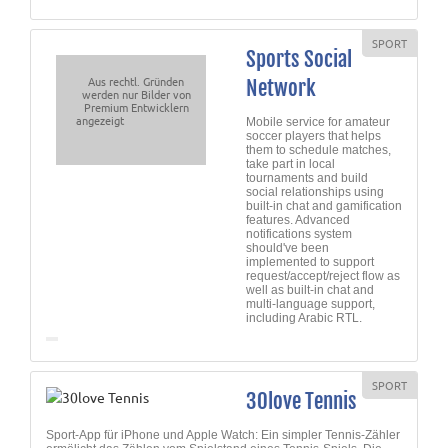
SPORT
Sports Social
Aus rechtl. Gründen
Network
werden nur Bilder von
Premium Entwicklern
angezeigt
Mobile service for amateur
soccer players that helps
them to schedule matches,
take part in local
tournaments and build
social relationships using
built-in chat and gamification
features. Advanced
notifications system
should've been
implemented to support
request/accept/reject flow as
well as built-in chat and
multi-language support,
including Arabic RTL.
SPORT
30love Tennis
Sport-App für iPhone und Apple Watch: Ein simpler Tennis-Zähler