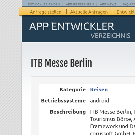
ENTWICKLER FINDEN
APP-REFERENZEN
APP NEWS
FAQ AP
Anfrage stellen
Aktuelle Anfragen
Entwickl
ITB Messe Berlin
Kategorie
Reisen
Betriebssysteme
android
Beschreibung
ITB Messe Berlin, 
Tourismus Börse, 
Framework und Da
corussoft GmbH, B