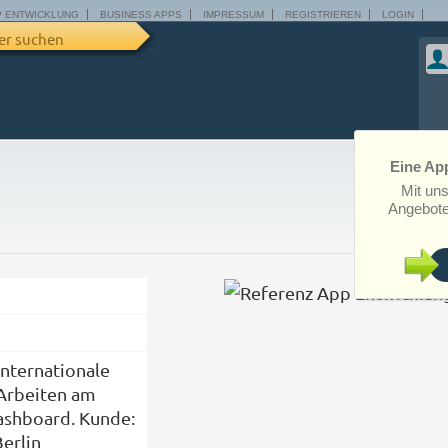
P ENTWICKLUNG
BUSINESS APPS
IMPRESSUM
REGISTRIEREN
LOGIN
er suchen
Eine App
Mit un
Angebote
Internationale
Arbeiten am
shboard. Kunde:
erlin