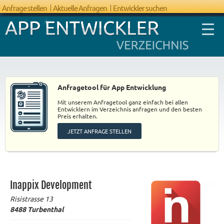
Anfrage stellen
Aktuelle Anfragen
Entwickler suchen
Anfragetool für App Entwicklung
Mit unserem Anfragetool ganz einfach bei allen
FAQ App
Entwicklern im Verzeichnis anfragen und den besten
Preis erhalten.
Entwicklung
JETZT ANFRAGE STELLEN
Inappix Development
Risistrasse 13
8488
Turbenthal