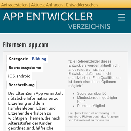
Anfrage stellen
Aktuelle Anfragen
Entwickler suchen
Elternsein-app.com
Kategorie
Bildung
*Die Referenzbilder dieses
FAQ App
Entwicklers werden aktuell nicht
Betriebssysteme
angezeigt, weil sich der
Entwicklung
Entwickler dafür noch nicht
iOS, android
qualifiziert hat. Eine Qualifikation
ist durch
eine
dieser Optionen
Beschreibung
möglich:"
Die ElternSein App vermittelt
Score von über 50
nützliche Informationen zur
Mindestens ein getätigter
Kauf
Erziehung und dem
Premium Mitglied
Familienleben. Eltern und
Erziehende erhalten zu
Die Qualifikation ist notwendig, um
rechtliche Risiken durch das Anzeigen
wichtigen Themen, die nach
von Bildmaterial zu minimieren.
Altersstufen der Kinder
geordnet sind, hilfreiche