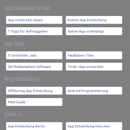
App Entwickler Artikel
App entwickeln lassen
Kosten App Entwicklung
7 Tipps für Auftraggeber
Native App vs WebApp
App Tipps
IT Entwickler Jobs
Meditation Time
QM Reklamations-Software
Tinder App entwickeln
Programmierung
Offshoring App Entwicklung
Android Programmierung
PWA Guide
Suche in...
App Entwicklung Berlin
App Entwicklung München