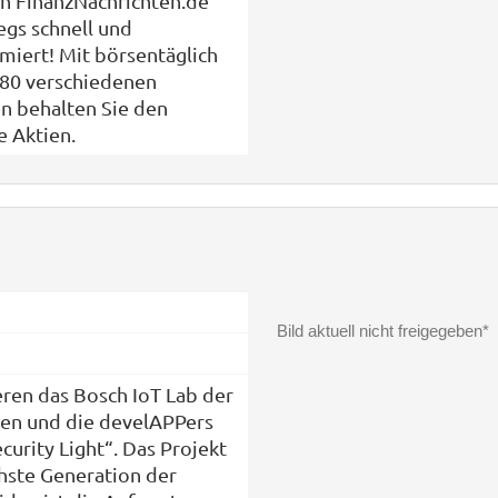
en FinanzNachrichten.de
gs schnell und
rmiert! Mit börsentäglich
480 verschiedenen
n behalten Sie den
e Aktien.
Bild aktuell nicht freigegeben*
ren das Bosch IoT Lab der
llen und die develAPPers
curity Light“. Das Projekt
chste Generation der