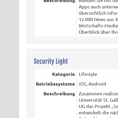
Beschreibung
Bleiben Sie mit d
Apps auch unterwe
übersichtlich info
12.000 News aus 
Wirtschafts-Medie
Überblick über Ihr
Security Light
Kategorie
Lifestyle
Betriebssysteme
iOS, Android
Beschreibung
Zusammen realisie
Universität St. Ga
UG das Projekt „Se
entwickelt die nä