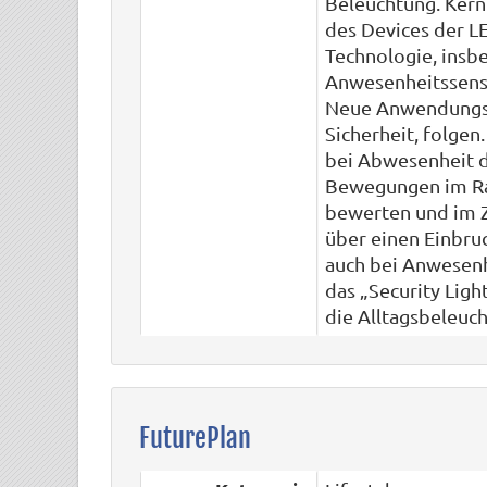
Beleuchtung. Kern
des Devices der L
Technologie, insb
Anwesenheitssenso
Neue Anwendungsbe
Sicherheit, folgen.
bei Abwesenheit d
Bewegungen im Ra
bewerten und im Z
über einen Einbru
auch bei Anwesenh
das „Security Ligh
die Alltagsbeleuc
FuturePlan