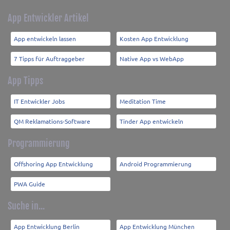
App Entwickler Artikel
App entwickeln lassen
Kosten App Entwicklung
7 Tipps für Auftraggeber
Native App vs WebApp
App Tipps
IT Entwickler Jobs
Meditation Time
QM Reklamations-Software
Tinder App entwickeln
Programmierung
Offshoring App Entwicklung
Android Programmierung
PWA Guide
Suche in...
App Entwicklung Berlin
App Entwicklung München