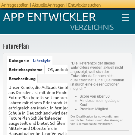
Anfrage stellen
Aktuelle Anfragen
Entwickler suchen
FuturePlan
Kategorie
Lifestyle
*Die Referenzbilder dieses
FAQ App
Entwicklers werden aktuell nicht
Betriebssysteme
iOS, android
angezeigt, weil sich der
Entwicklung
Entwickler dafür noch nicht
Beschreibung
qualifiziert hat. Eine Qualifikation
ist durch
eine
dieser Optionen
Unser Kunde, die AdScads GmbH
möglich:"
aus Dresden, ist mit dem Produkt
Score von über 50
FuturePlan bereits seit mehreren
Mindestens ein getätigter
Jahren mit einem Printprodukt
Kauf
erfolgreich am Markt. In fast jeder
Premium Mitglied
Schule in Deutschland wird der
Die Qualifikation ist notwendig, um
FuturePlan Schülerkalender
rechtliche Risiken durch das Anzeigen
ausgeteilt und bietet Schülern der
von Bildmaterial zu minimieren.
Mittel- und Oberstufe ein
Hausaufgabenheft zur Verwaltung