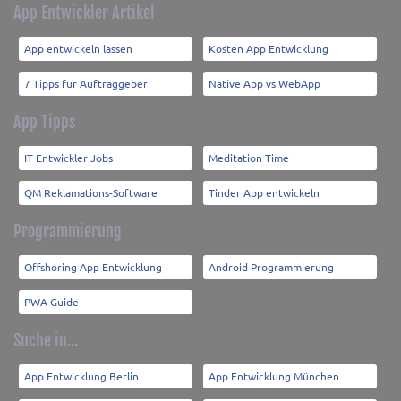
App Entwickler Artikel
App entwickeln lassen
Kosten App Entwicklung
7 Tipps für Auftraggeber
Native App vs WebApp
App Tipps
IT Entwickler Jobs
Meditation Time
QM Reklamations-Software
Tinder App entwickeln
Programmierung
Offshoring App Entwicklung
Android Programmierung
PWA Guide
Suche in...
App Entwicklung Berlin
App Entwicklung München