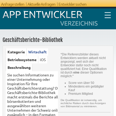
Anfrage stellen
Aktuelle Anfragen
Entwickler suchen
Geschäftsberichte-Bibliothek
Kategorie
Wirtschaft
*Die Referenzbilder dieses
FAQ App
Entwicklers werden aktuell nicht
Betriebssysteme
iOS
angezeigt, weil sich der
Entwicklung
Entwickler dafür noch nicht
Beschreibung
qualifiziert hat. Eine Qualifikation
ist durch
eine
dieser Optionen
Sie suchen Informationen zu
möglich:"
einer Unternehmung oder
Score von über 50
Inspiration für Ihre
Mindestens ein getätigter
Geschäftsberichterstattung? Die
Kauf
Geschäftsberichte-Bibliothek
Premium Mitglied
macht erstmals die Berichte aller
Die Qualifikation ist notwendig, um
börsenkotierten und
rechtliche Risiken durch das Anzeigen
ausgewählten weiteren
von Bildmaterial zu minimieren.
Unternehmen der Schweiz online
zugänglich – in den Formaten