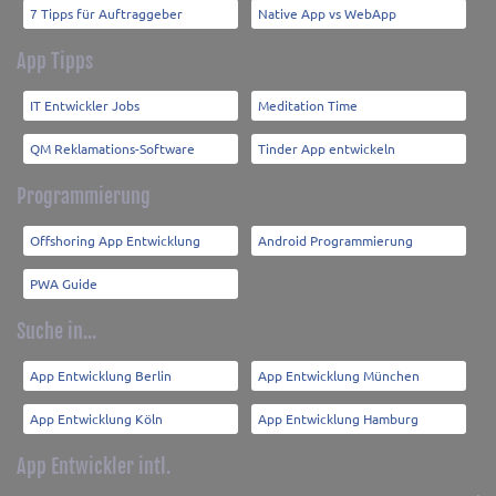
7 Tipps für Auftraggeber
Native App vs WebApp
App Tipps
IT Entwickler Jobs
Meditation Time
QM Reklamations-Software
Tinder App entwickeln
Programmierung
Offshoring App Entwicklung
Android Programmierung
PWA Guide
Suche in...
App Entwicklung Berlin
App Entwicklung München
App Entwicklung Köln
App Entwicklung Hamburg
App Entwickler intl.