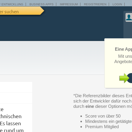
P ENTWICKLUNG
BUSINESS APPS
IMPRESSUM
REGISTRIEREN
LOGIN
er suchen
Eine App
Mit un
Angebote
*Die Referenzbilder dieses Ent
sich der Entwickler dafür noch n
durch
eine
dieser Optionen mö
te
hnischen
Score von über 50
Mindestens ein getätigte
 Es lassen
Premium Mitglied
te rund um