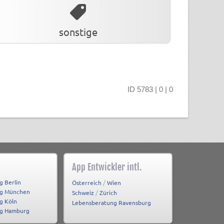
sonstige
ID 5783 | 0 | 0
App Entwickler intl.
g Berlin
/
Österreich
Wien
ng München
/
Schweiz
Zürich
g Köln
Lebensberatung Ravensburg
ng Hamburg