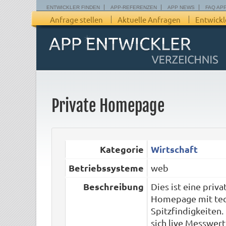
ENTWICKLER FINDEN
APP-REFERENZEN
APP NEWS
FAQ AP
Anfrage stellen
Aktuelle Anfragen
Entwickl
Private Homepage
Kategorie
Wirtschaft
Betriebssysteme
web
Beschreibung
Dies ist eine priva
Homepage mit tec
Spitzfindigkeiten.
sich live Messwer