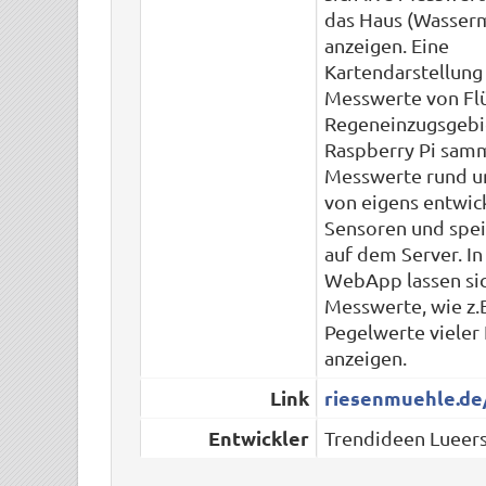
das Haus (Wasser
anzeigen. Eine
Kartendarstellung 
Messwerte von Fl
Regeneinzugsgebie
Raspberry Pi sam
Messwerte rund u
von eigens entwic
Sensoren und spei
auf dem Server. In
WebApp lassen si
Messwerte, wie z.
Pegelwerte vieler F
anzeigen.
Link
riesenmuehle.de/.
Entwickler
Trendideen Lueer