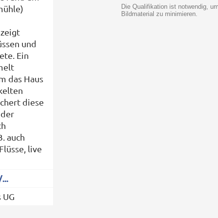
Die Qualifikation ist notwendig, 
mühle)
Bildmaterial zu minimieren.
zeigt
üssen und
te. Ein
melt
m das Haus
kelten
chert diese
 der
ch
B. auch
lüsse, live
..
s UG