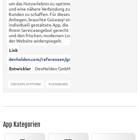
um das Nutzerlebnis zu optimieren
und eine nähere Verbindung zum
Kunden zu schaffen. Für dieses
Anliegen, brauchte GoLeasy! eine
individuell gestaltete App, die
Ihrem Serviceangebot gerecht wird
und den frischen, modernen Look
der Website widerspiegelt.
Link
devhelden.com/referenzen/golea...
Entwickler
DevHelden GmbH
CROSSPLATTFORM
FLENSBURG
GOLEASY
App Kategorien