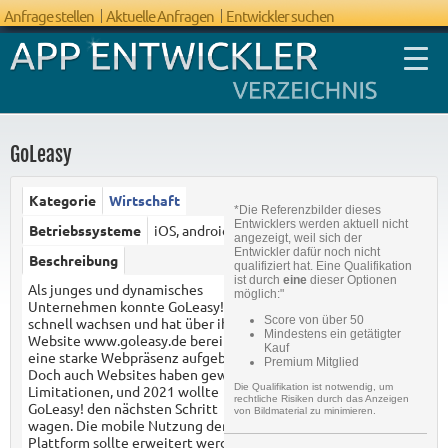
Anfrage stellen
Aktuelle Anfragen
Entwickler suchen
GoLeasy
Kategorie
Wirtschaft
*Die Referenzbilder dieses
FAQ App
Entwicklers werden aktuell nicht
Betriebssysteme
iOS, android
angezeigt, weil sich der
Entwicklung
Entwickler dafür noch nicht
Beschreibung
qualifiziert hat. Eine Qualifikation
ist durch
eine
dieser Optionen
Als junges und dynamisches
möglich:"
Unternehmen konnte GoLeasy!
Score von über 50
schnell wachsen und hat über ihre
Mindestens ein getätigter
Website www.goleasy.de bereits
Kauf
eine starke Webpräsenz aufgebaut.
Premium Mitglied
Doch auch Websites haben gewisse
Die Qualifikation ist notwendig, um
Limitationen, und 2021 wollte
rechtliche Risiken durch das Anzeigen
GoLeasy! den nächsten Schritt
von Bildmaterial zu minimieren.
wagen. Die mobile Nutzung der
Plattform sollte erweitert werden,