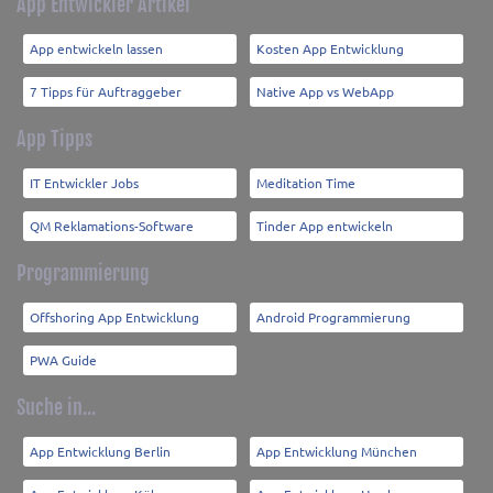
App Entwickler Artikel
App entwickeln lassen
Kosten App Entwicklung
7 Tipps für Auftraggeber
Native App vs WebApp
App Tipps
IT Entwickler Jobs
Meditation Time
QM Reklamations-Software
Tinder App entwickeln
Programmierung
Offshoring App Entwicklung
Android Programmierung
PWA Guide
Suche in...
App Entwicklung Berlin
App Entwicklung München