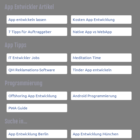
App Entwickler Artikel
App entwickeln lassen
Kosten App Entwicklung
7 Tipps für Auftraggeber
Native App vs WebApp
App Tipps
IT Entwickler Jobs
Meditation Time
QM Reklamations-Software
Tinder App entwickeln
Programmierung
Offshoring App Entwicklung
Android Programmierung
PWA Guide
Suche in...
App Entwicklung Berlin
App Entwicklung München