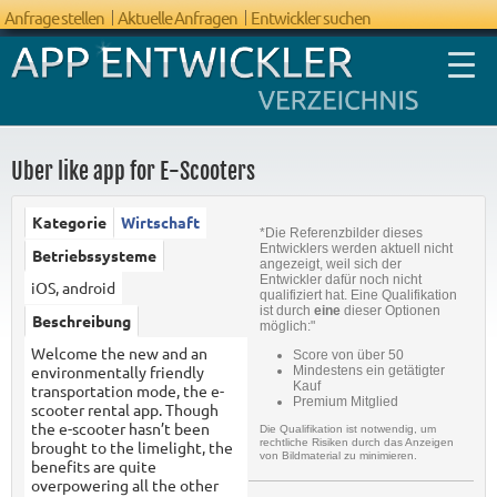
Anfrage stellen
Aktuelle Anfragen
Entwickler suchen
Uber like app for E-Scooters
Kategorie
Wirtschaft
*Die Referenzbilder dieses
FAQ App
Entwicklers werden aktuell nicht
Betriebssysteme
angezeigt, weil sich der
Entwicklung
Entwickler dafür noch nicht
iOS, android
qualifiziert hat. Eine Qualifikation
ist durch
eine
dieser Optionen
Beschreibung
möglich:"
Welcome the new and an
Score von über 50
environmentally friendly
Mindestens ein getätigter
Kauf
transportation mode, the e-
Premium Mitglied
scooter rental app. Though
the e-scooter hasn’t been
Die Qualifikation ist notwendig, um
rechtliche Risiken durch das Anzeigen
brought to the limelight, the
von Bildmaterial zu minimieren.
benefits are quite
overpowering all the other