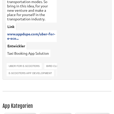
transportation modes. So
bring in this idea, for your
new venture and make a
place for yourself in the
transportation industry.
Link
www.appdupe.com/uber-for-
e-sco...
Entwickler
Taxi Booking App Solution
UBER FOR E-SCOOTERS
BIRD CLONE
JUMP CLONE
E-SCOOTERS APP DEVELOPMENT
BIRD CLONE APP
App Kategorien