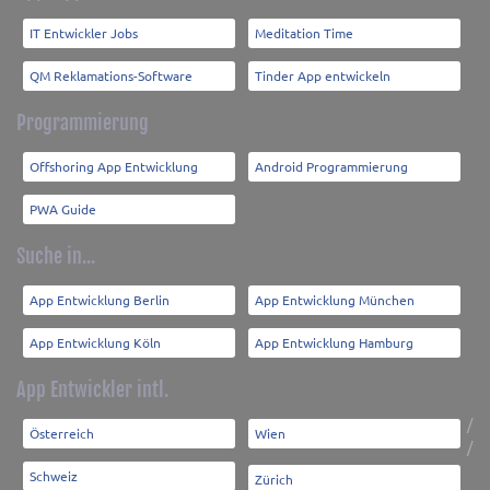
IT Entwickler Jobs
Meditation Time
QM Reklamations-Software
Tinder App entwickeln
Programmierung
Offshoring App Entwicklung
Android Programmierung
PWA Guide
Suche in...
App Entwicklung Berlin
App Entwicklung München
App Entwicklung Köln
App Entwicklung Hamburg
App Entwickler intl.
/
Österreich
Wien
/
Schweiz
Zürich