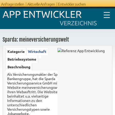
Anfrage stellen
Aktuelle Anfragen
Entwickler suchen
Sparda: meineversicherungswelt
Kategorie
Wirtschaft
FAQ App
Betriebssysteme
Entwicklung
Beschreibung
Als Versicherungsmakler der Sparda
Bankengruppe, hat die Sparda
Versicherungsservice GmbH mit der
Website meineversicherungswelt.de
ihren Webauftritt. Die Website
beinhaltet u.a. vielseitige
Informationen zu den
unterschiedlichen
Versicherungstypen sowie
Jobangebote.