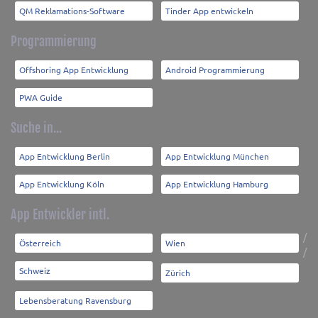
QM Reklamations-Software
Tinder App entwickeln
Programmierung
Offshoring App Entwicklung
Android Programmierung
PWA Guide
Suche in...
App Entwicklung Berlin
App Entwicklung München
App Entwicklung Köln
App Entwicklung Hamburg
App Entwickler intl.
/
Österreich
Wien
/
Schweiz
Zürich
Lebensberatung Ravensburg