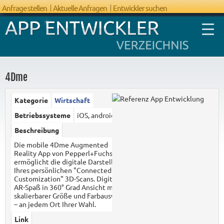
Anfrage stellen
Aktuelle Anfragen
Entwickler suchen
4Dme
Kategorie
Wirtschaft
FAQ App
Betriebssysteme
iOS, android
Entwicklung
Beschreibung
Die mobile 4Dme Augmented
Reality App von Pepperl+Fuchs
ermöglicht die digitale Darstellung
Ihres persönlichen "Connected
Customization" 3D-Scans. Digitaler
AR-Spaß in 360° Grad Ansicht mit
skalierbarer Größe und Farbauswahl
– an jedem Ort Ihrer Wahl.
Link