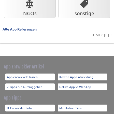
NGOs
sonstige
Alle App Referenzen
ID 5036 | 0 | 0
App Entwickler Artikel
App entwickeln lassen
Kosten App Entwicklung
7 Tipps für Auftraggeber
Native App vs WebApp
App Tipps
IT Entwickler Jobs
Meditation Time