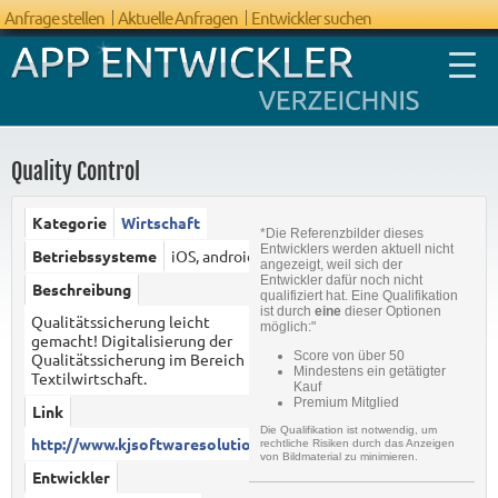
Anfrage stellen
Aktuelle Anfragen
Entwickler suchen
Quality Control
Kategorie
Wirtschaft
*Die Referenzbilder dieses
FAQ App
Entwicklers werden aktuell nicht
Betriebssysteme
iOS, android
angezeigt, weil sich der
Entwicklung
Entwickler dafür noch nicht
Beschreibung
qualifiziert hat. Eine Qualifikation
ist durch
eine
dieser Optionen
Qualitätssicherung leicht
möglich:"
gemacht! Digitalisierung der
Score von über 50
Qualitätssicherung im Bereich
Mindestens ein getätigter
Textilwirtschaft.
Kauf
Premium Mitglied
Link
Die Qualifikation ist notwendig, um
http://www.kjsoftwaresolutions...
rechtliche Risiken durch das Anzeigen
von Bildmaterial zu minimieren.
Entwickler