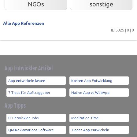
NGOs
sonstige
Alle App Referenzen
ID 5025 | 0 | 0
App Entwickler Artikel
App entwickeln lassen
Kosten App Entwicklung
7 Tipps für Auftraggeber
Native App vs WebApp
App Tipps
IT Entwickler Jobs
Meditation Time
QM Reklamations-Software
Tinder App entwickeln