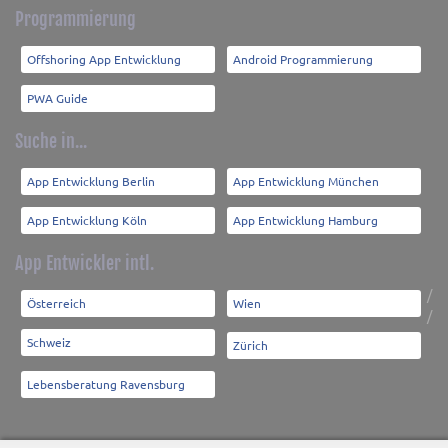
Programmierung
Offshoring App Entwicklung
Android Programmierung
PWA Guide
Suche in...
App Entwicklung Berlin
App Entwicklung München
App Entwicklung Köln
App Entwicklung Hamburg
App Entwickler intl.
/
Österreich
Wien
/
Schweiz
Zürich
Lebensberatung Ravensburg