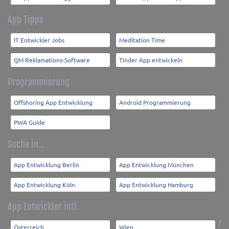
App Tipps
IT Entwickler Jobs
Meditation Time
QM Reklamations-Software
Tinder App entwickeln
Programmierung
Offshoring App Entwicklung
Android Programmierung
PWA Guide
Suche in...
App Entwicklung Berlin
App Entwicklung München
App Entwicklung Köln
App Entwicklung Hamburg
App Entwickler intl.
/
Österreich
Wien