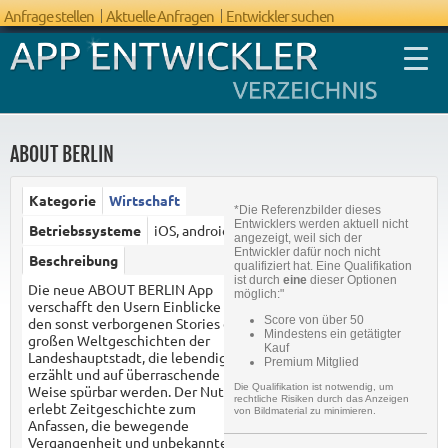
Anfrage stellen
Aktuelle Anfragen
Entwickler suchen
ABOUT BERLIN
Kategorie
Wirtschaft
*Die Referenzbilder dieses
FAQ App
Entwicklers werden aktuell nicht
Betriebssysteme
iOS, android
angezeigt, weil sich der
Entwicklung
Entwickler dafür noch nicht
Beschreibung
qualifiziert hat. Eine Qualifikation
ist durch
eine
dieser Optionen
Die neue ABOUT BERLIN App
möglich:"
verschafft den Usern Einblicke zu
Score von über 50
den sonst verborgenen Stories der
Mindestens ein getätigter
großen Weltgeschichten der
Kauf
Landeshauptstadt, die lebendig
Premium Mitglied
erzählt und auf überraschende
Die Qualifikation ist notwendig, um
Weise spürbar werden. Der Nutzer
rechtliche Risiken durch das Anzeigen
erlebt Zeitgeschichte zum
von Bildmaterial zu minimieren.
Anfassen, die bewegende
Vergangenheit und unbekannten