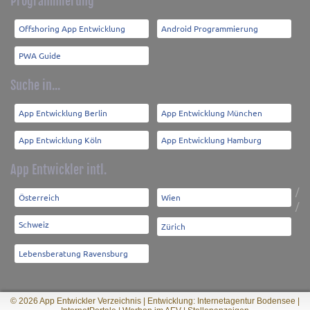
Programmierung
Offshoring App Entwicklung
Android Programmierung
PWA Guide
Suche in...
App Entwicklung Berlin
App Entwicklung München
App Entwicklung Köln
App Entwicklung Hamburg
App Entwickler intl.
/
Österreich
Wien
/
Schweiz
Zürich
Lebensberatung Ravensburg
© 2026 App Entwickler Verzeichnis |
Entwicklung: Internetagentur Bodensee
|