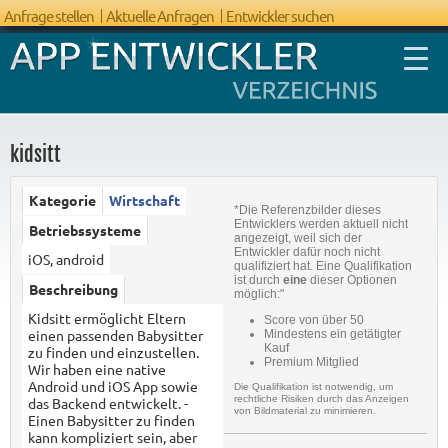
Anfrage stellen
Aktuelle Anfragen
Entwickler suchen
kidsitt
Kategorie
Wirtschaft
*Die Referenzbilder dieses
FAQ App
Entwicklers werden aktuell nicht
Betriebssysteme
angezeigt, weil sich der
Entwicklung
Entwickler dafür noch nicht
iOS, android
qualifiziert hat. Eine Qualifikation
ist durch
eine
dieser Optionen
Beschreibung
möglich:"
Kidsitt ermöglicht Eltern
Score von über 50
einen passenden Babysitter
Mindestens ein getätigter
Kauf
zu finden und einzustellen.
Premium Mitglied
Wir haben eine native
Android und iOS App sowie
Die Qualifikation ist notwendig, um
rechtliche Risiken durch das Anzeigen
das Backend entwickelt. -
von Bildmaterial zu minimieren.
Einen Babysitter zu finden
kann kompliziert sein, aber