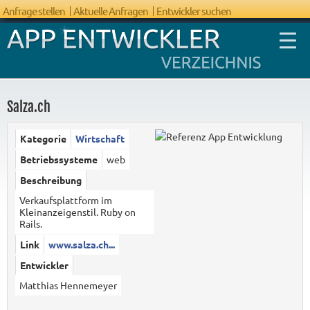
Anfrage stellen
Aktuelle Anfragen
Entwickler suchen
Salza.ch
Kategorie
Wirtschaft
FAQ App
Betriebssysteme
web
Entwicklung
Beschreibung
Verkaufsplattform im
Kleinanzeigenstil. Ruby on
Rails.
Link
www.salza.ch...
Entwickler
Matthias Hennemeyer