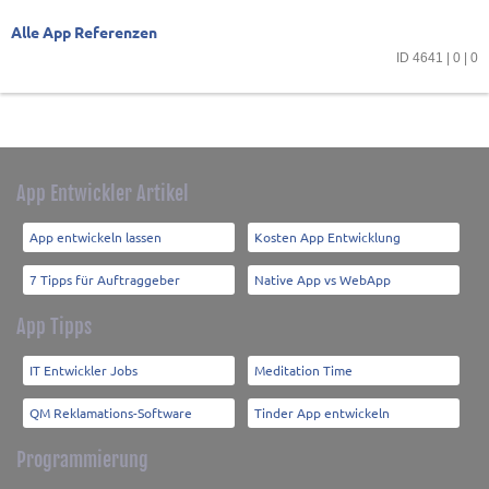
Alle App Referenzen
ID 4641 | 0 | 0
App Entwickler Artikel
App entwickeln lassen
Kosten App Entwicklung
7 Tipps für Auftraggeber
Native App vs WebApp
App Tipps
IT Entwickler Jobs
Meditation Time
QM Reklamations-Software
Tinder App entwickeln
Programmierung