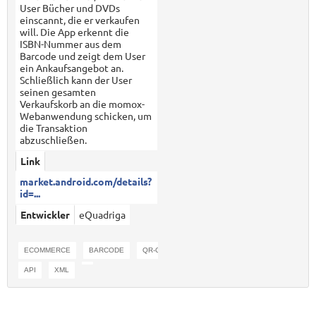
User Bücher und DVDs
einscannt, die er verkaufen
will. Die App erkennt die
ISBN-Nummer aus dem
Barcode und zeigt dem User
ein Ankaufsangebot an.
Schließlich kann der User
seinen gesamten
Verkaufskorb an die momox-
Webanwendung schicken, um
die Transaktion
abzuschließen.
Link
market.android.com/details?
id=...
Entwickler
eQuadriga
ECOMMERCE
BARCODE
QR-CODE
WARENKORB
PORTIERUNG
API
XML