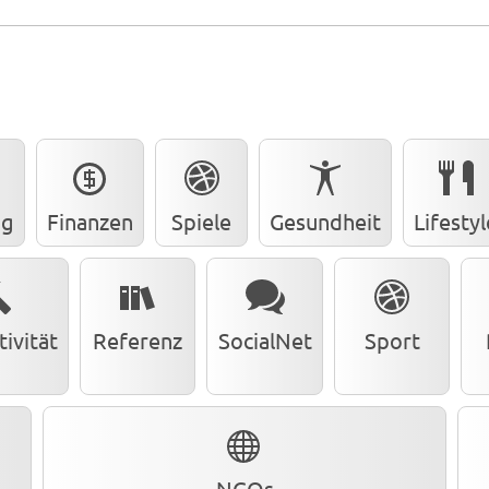
ng
Finanzen
Spiele
Gesundheit
Lifestyl
ivität
Referenz
SocialNet
Sport
NGOs