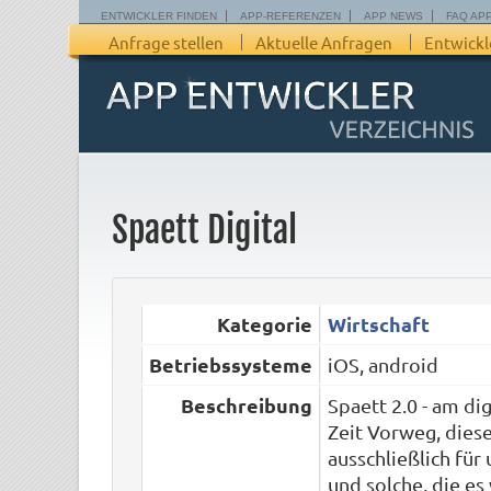
ENTWICKLER FINDEN
APP-REFERENZEN
APP NEWS
FAQ AP
Anfrage stellen
Aktuelle Anfragen
Entwickl
Spaett Digital
Kategorie
Wirtschaft
Betriebssysteme
iOS, android
Beschreibung
Spaett 2.0 - am dig
Zeit Vorweg, diese
ausschließlich fü
und solche, die es