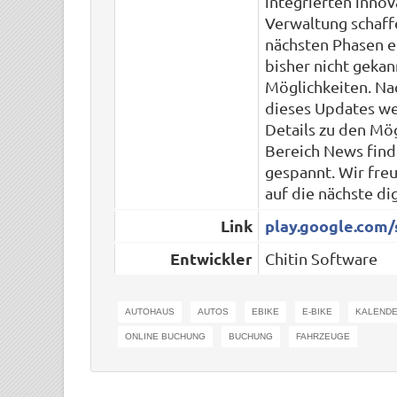
integrierten innov
Verwaltung schaffe
nächsten Phasen e
bisher nicht geka
Möglichkeiten. Na
dieses Updates we
Details zu den Mö
Bereich News find
gespannt. Wir fre
auf die nächste dig
Link
play.google.com/
Entwickler
Chitin Software
AUTOHAUS
AUTOS
EBIKE
E-BIKE
KALEND
ONLINE BUCHUNG
BUCHUNG
FAHRZEUGE