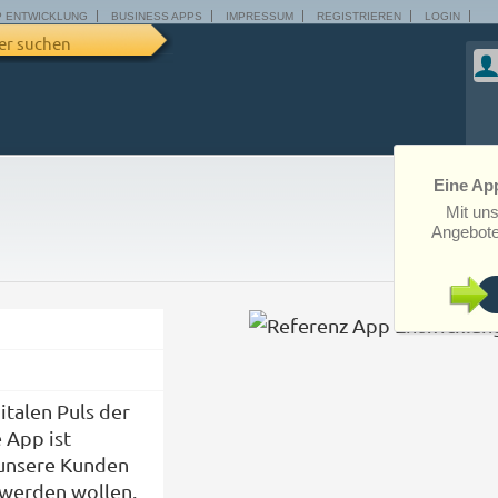
P ENTWICKLUNG
BUSINESS APPS
IMPRESSUM
REGISTRIEREN
LOGIN
er suchen
Eine App
Mit un
Angebote
italen Puls der
 App ist
r unsere Kunden
 werden wollen.