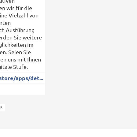
ativen
n wir für die
ine Vielzahl von
nnten
ch Ausführung
rden Sie weitere
glichkeiten im
en. Seien Sie
uen uns mit Ihnen
itale Stufe.
store/apps/det...
ER