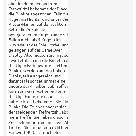
aber in einen der anderen
Farbwürfel bekommt der Player
die Punkte abgezogen. Fällt die
Kugel ins Nichts, wird unter dem
Player-Namen auf der rechten
Seite die Anzahl der
weggefallenen Kugeln angezeigt.
Fallen mehr als 5 Kugeln ins
Nirwana ist das Spiel vorbei und Sie
gelangen auf das GameOver-
Display. Also müssen Sie in jedem
Level einfach nur die Kugel in den
richtigen Farbenwürfel treffen.
Punkte werden auf der linken
Displayseite angezeigt und
darunter leuchtet immer eine
andere der 4 Farben auf. Treffen
Sie in der vorgesehenen Zeit die
richtige Farbe, die dann
aufleuchtet, bekommen Sie einen
Punkt. Die Zeit verlängert sich mit
der steigenden Trefferzahl, also: je
mehr Treffer Sie haben umso mehr
Zeit bekommen Sie im Level. Also:
Treffen Sie immer den richtigen
Farbwürfel! Da ist noch eins – ich