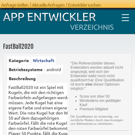
Anfrage stellen
Aktuelle Anfragen
Entwickler suchen
FastBall2020
Kategorie
Wirtschaft
*Die Referenzbilder dieses
FAQ App
Entwicklers werden aktuell nicht
Betriebssysteme
android
angezeigt, weil sich der
Entwicklung
Entwickler dafür noch nicht
Beschreibung
qualifiziert hat. Eine Qualifikation
ist durch
eine
dieser Optionen
FastBall2020 ist ein Spiel mit
möglich:"
Kugeln, die mit den richtigen
Score von über 50
Farbwürfeln aufgefangen werden
Mindestens ein getätigter
müssen. Jede Kugel hat eine
Kauf
eigene Farbe und einen eigenen
Premium Mitglied
Wert. Die rote Kugel hat den Wert
Die Qualifikation ist notwendig, um
50 auf dem dazugehörigen
rechtliche Risiken durch das Anzeigen
Farbwürfel. Fällt die rote Kugel in
von Bildmaterial zu minimieren.
den roten Farbwürfel bekommt der
Player 50 Punkte, fällt die Kugel