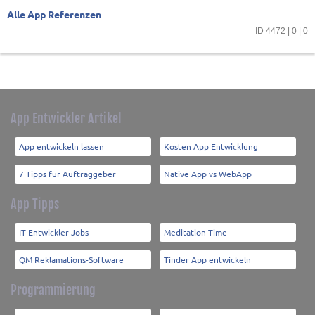
Alle App Referenzen
ID 4472 | 0 | 0
App Entwickler Artikel
App entwickeln lassen
Kosten App Entwicklung
7 Tipps für Auftraggeber
Native App vs WebApp
App Tipps
IT Entwickler Jobs
Meditation Time
QM Reklamations-Software
Tinder App entwickeln
Programmierung