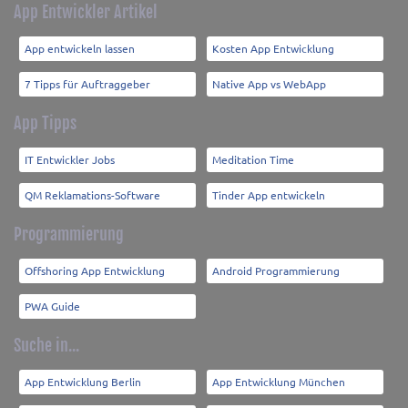
App Entwickler Artikel
App entwickeln lassen
Kosten App Entwicklung
7 Tipps für Auftraggeber
Native App vs WebApp
App Tipps
IT Entwickler Jobs
Meditation Time
QM Reklamations-Software
Tinder App entwickeln
Programmierung
Offshoring App Entwicklung
Android Programmierung
PWA Guide
Suche in...
App Entwicklung Berlin
App Entwicklung München