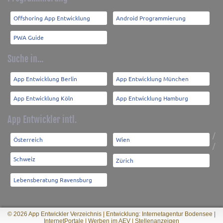
Offshoring App Entwicklung
Android Programmierung
PWA Guide
Suche in...
App Entwicklung Berlin
App Entwicklung München
App Entwicklung Köln
App Entwicklung Hamburg
App Entwickler intl.
/
Österreich
Wien
/
Schweiz
Zürich
Lebensberatung Ravensburg
© 2026 App Entwickler Verzeichnis |
Entwicklung: Internetagentur Bodensee
|
InternetPortale
|
Werben im AEV
|
Stellenanzeigen