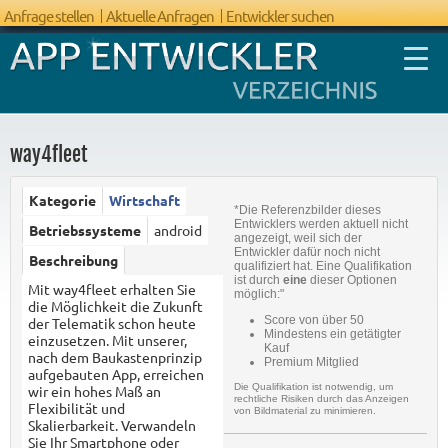
Anfrage stellen
Aktuelle Anfragen
Entwickler suchen
way4fleet
Kategorie
Wirtschaft
*Die Referenzbilder dieses
FAQ App
Entwicklers werden aktuell nicht
Betriebssysteme
android
angezeigt, weil sich der
Entwicklung
Entwickler dafür noch nicht
Beschreibung
qualifiziert hat. Eine Qualifikation
ist durch
eine
dieser Optionen
Mit way4fleet erhalten Sie
möglich:"
die Möglichkeit die Zukunft
Score von über 50
der Telematik schon heute
Mindestens ein getätigter
einzusetzen. Mit unserer,
Kauf
nach dem Baukastenprinzip
Premium Mitglied
aufgebauten App, erreichen
Die Qualifikation ist notwendig, um
wir ein hohes Maß an
rechtliche Risiken durch das Anzeigen
Flexibilität und
von Bildmaterial zu minimieren.
Skalierbarkeit. Verwandeln
Sie Ihr Smartphone oder