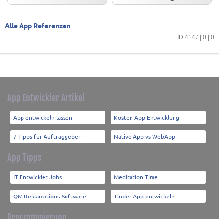
Alle App Referenzen
ID 4147 | 0 | 0
App Entwickler Artikel
App entwickeln lassen
Kosten App Entwicklung
7 Tipps für Auftraggeber
Native App vs WebApp
App Tipps
IT Entwickler Jobs
Meditation Time
QM Reklamations-Software
Tinder App entwickeln
Programmierung