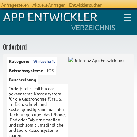
Anfrage stellen
Aktuelle Anfragen
Entwickler suchen
Orderbird
Kategorie
Wirtschaft
FAQ App
Betriebssysteme
iOS
Entwicklung
Beschreibung
Orderbird ist mithin das
bekannteste Kassensystem
für die Gastronomie für iOS.
Einfach, schnell und
kostengünstig kann man hier
Rechnungen über das iPhone,
iPad oder Tablett erstellen
und sich somit umständliche
und teure Kassensysteme
sparen.