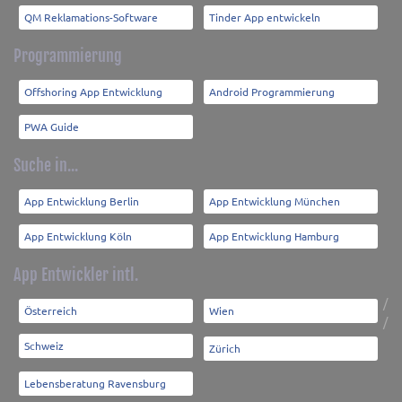
QM Reklamations-Software
Tinder App entwickeln
Programmierung
Offshoring App Entwicklung
Android Programmierung
PWA Guide
Suche in...
App Entwicklung Berlin
App Entwicklung München
App Entwicklung Köln
App Entwicklung Hamburg
App Entwickler intl.
/
Österreich
Wien
/
Schweiz
Zürich
Lebensberatung Ravensburg