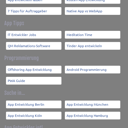
7 Tipps für Auftraggeber
Native App vs WebApp
App Tipps
IT Entwickler Jobs
Meditation Time
QM Reklamations-Software
Tinder App entwickeln
Programmierung
Offshoring App Entwicklung
Android Programmierung
PWA Guide
Suche in...
App Entwicklung Berlin
App Entwicklung München
App Entwicklung Köln
App Entwicklung Hamburg
App Entwickler intl.