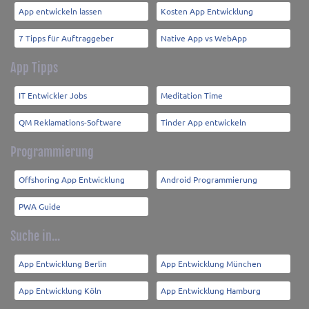
App entwickeln lassen
Kosten App Entwicklung
7 Tipps für Auftraggeber
Native App vs WebApp
App Tipps
IT Entwickler Jobs
Meditation Time
QM Reklamations-Software
Tinder App entwickeln
Programmierung
Offshoring App Entwicklung
Android Programmierung
PWA Guide
Suche in...
App Entwicklung Berlin
App Entwicklung München
App Entwicklung Köln
App Entwicklung Hamburg