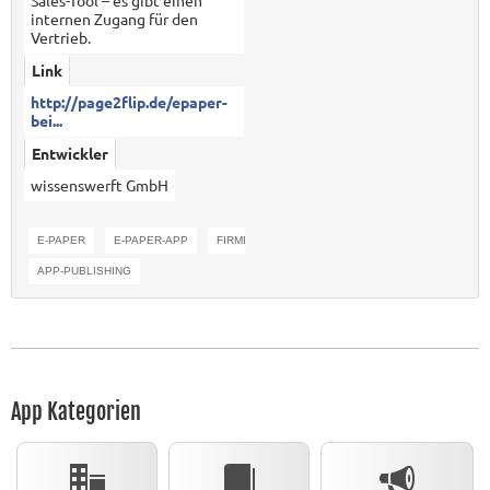
Sales-Tool – es gibt einen
internen Zugang für den
Vertrieb.
Link
http://page2flip.de/epaper-
bei...
Entwickler
wissenswerft GmbH
E-PAPER
E-PAPER-APP
FIRMEN-APP
PRODUKT-APP
APP-PUBLISHING
App Kategorien