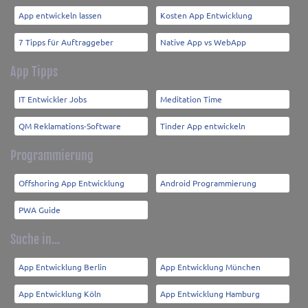
App entwickeln lassen
Kosten App Entwicklung
7 Tipps für Auftraggeber
Native App vs WebApp
App Tipps
IT Entwickler Jobs
Meditation Time
QM Reklamations-Software
Tinder App entwickeln
Programmierung
Offshoring App Entwicklung
Android Programmierung
PWA Guide
Suche in...
App Entwicklung Berlin
App Entwicklung München
App Entwicklung Köln
App Entwicklung Hamburg