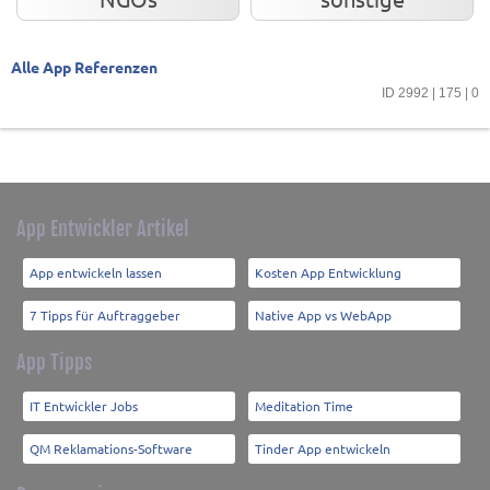
Alle App Referenzen
ID 2992 | 175 | 0
App Entwickler Artikel
App entwickeln lassen
Kosten App Entwicklung
7 Tipps für Auftraggeber
Native App vs WebApp
App Tipps
IT Entwickler Jobs
Meditation Time
QM Reklamations-Software
Tinder App entwickeln