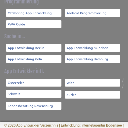
Programmierung
Offshoring App Entwicklung
Android Programmierung
PWA Guide
Suche in...
App Entwicklung Berlin
App Entwicklung München
App Entwicklung Köln
App Entwicklung Hamburg
App Entwickler intl.
/
Österreich
Wien
/
Schweiz
Zürich
Lebensberatung Ravensburg
© 2026 App Entwickler Verzeichnis |
Entwicklung: Internetagentur Bodensee
|