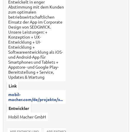
Entwickelt in enger
Abstimmung mit dem Kunden
zum optimalen
betriebswirtschaftlichen
Einsatz der App im Corporate
Design von SEDGWICK.
Unsere Leistungen: +
Konzeption + UX-
Entwicklung + UI-
Entwicklung +
Softwareentwicklung als iOS-
und Android-App für
Smartphones und Tablets +
Appstore- und Google Play-
Bereitstellung + Service,
Updates & Wartung
Link
mobil-
macher.com/de/projekte/s...
Entwickler
Mobil Macher GmbH
APP ENTWICKLUNG
APP ENTWICKLER
IOS APP
ANDROID APP