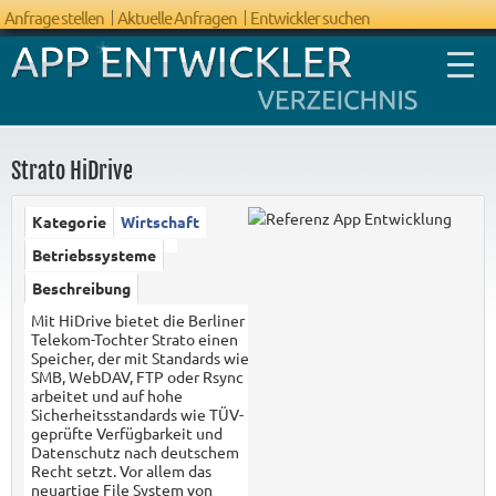
Anfrage stellen
Aktuelle Anfragen
Entwickler suchen
Strato HiDrive
Kategorie
Wirtschaft
FAQ App
Betriebssysteme
Entwicklung
Beschreibung
Mit HiDrive bietet die Berliner
Telekom-Tochter Strato einen
Speicher, der mit Standards wie
SMB, WebDAV, FTP oder Rsync
arbeitet und auf hohe
Sicherheitsstandards wie TÜV-
geprüfte Verfügbarkeit und
Datenschutz nach deutschem
Recht setzt. Vor allem das
neuartige File System von