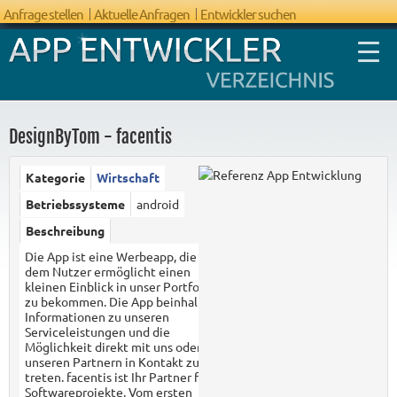
Anfrage stellen
Aktuelle Anfragen
Entwickler suchen
DesignByTom - facentis
Kategorie
Wirtschaft
FAQ App
Betriebssysteme
android
Entwicklung
Beschreibung
Die App ist eine Werbeapp, die es
dem Nutzer ermöglicht einen
kleinen Einblick in unser Portfolio
zu bekommen. Die App beinhaltet
Informationen zu unseren
Serviceleistungen und die
Möglichkeit direkt mit uns oder
unseren Partnern in Kontakt zu
treten. facentis ist Ihr Partner für
Softwareprojekte. Vom ersten