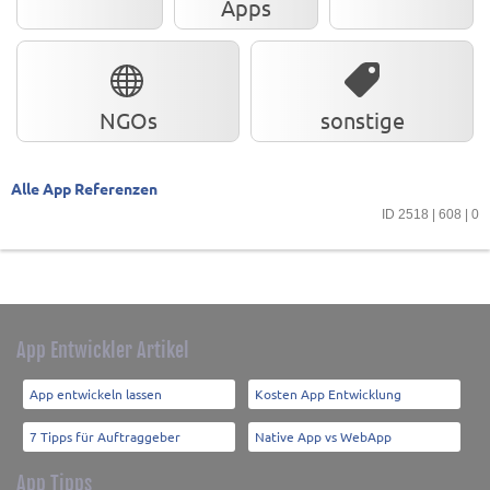
Apps
NGOs
sonstige
Alle App Referenzen
ID 2518 | 608 | 0
App Entwickler Artikel
App entwickeln lassen
Kosten App Entwicklung
7 Tipps für Auftraggeber
Native App vs WebApp
App Tipps