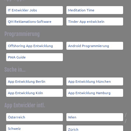
IT Entwickler Jobs
Meditation Time
QM Reklamations-Software
Tinder App entwickeln
Programmierung
Offshoring App Entwicklung
Android Programmierung
PWA Guide
Suche in...
App Entwicklung Berlin
App Entwicklung München
App Entwicklung Köln
App Entwicklung Hamburg
App Entwickler intl.
/
Österreich
Wien
/
Schweiz
Zürich