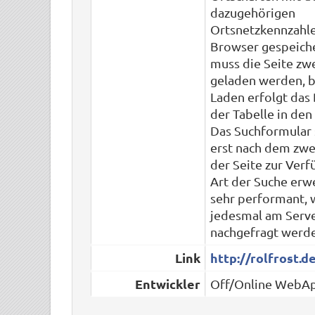
dazugehörigen
Ortsnetzkennzahle
Browser gespeiche
muss die Seite zw
geladen werden, 
Laden erfolgt da
der Tabelle in den
Das Suchformular 
erst nach dem zwe
der Seite zur Verf
Art der Suche erwe
sehr performant, w
jedesmal am Serv
nachgefragt werd
Link
http://rolfrost.d
Entwickler
Off/Online WebA