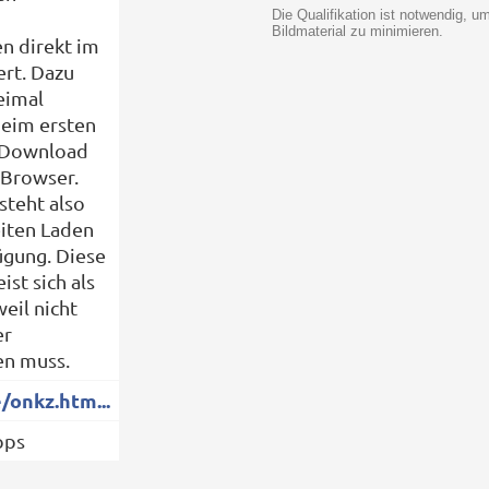
Die Qualifikation ist notwendig, 
Bildmaterial zu minimieren.
n direkt im
rt. Dazu
eimal
beim ersten
s Download
 Browser.
steht also
iten Laden
ügung. Diese
ist sich als
eil nicht
er
en muss.
e/onkz.htm...
pps