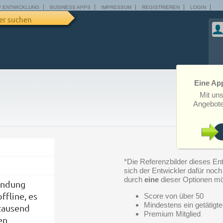
P ENTWICKLUNG
BUSINESS APPS
IMPRESSUM
REGISTRIEREN
LOGIN
er suchen
Eine App
Mit un
Angebote
*Die Referenzbilder dieses Ent
sich der Entwickler dafür noch n
durch
eine
dieser Optionen mö
endung
ffline, es
Score von über 50
Mindestens ein getätigte
tausend
Premium Mitglied
en