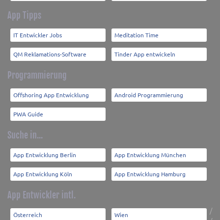
App Tipps
IT Entwickler Jobs
Meditation Time
QM Reklamations-Software
Tinder App entwickeln
Programmierung
Offshoring App Entwicklung
Android Programmierung
PWA Guide
Suche in...
App Entwicklung Berlin
App Entwicklung München
App Entwicklung Köln
App Entwicklung Hamburg
App Entwickler intl.
/
Österreich
Wien