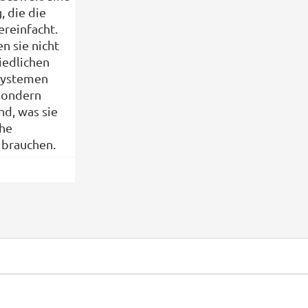
, die die
ereinfacht.
n sie nicht
iedlichen
Systemen
 sondern
nd, was sie
che
brauchen.