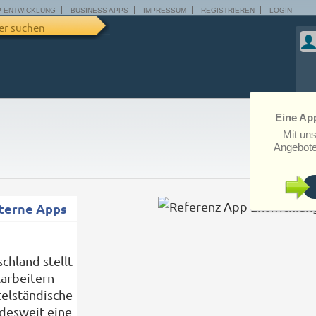
P ENTWICKLUNG
BUSINESS APPS
IMPRESSUM
REGISTRIEREN
LOGIN
er suchen
Eine App
Mit un
Angebote
terne Apps
chland stellt
tarbeitern
telständische
esweit eine