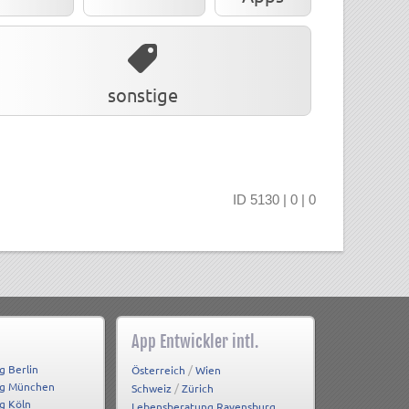
sonstige
ID 5130 | 0 | 0
App Entwickler intl.
g Berlin
/
Österreich
Wien
ng München
/
Schweiz
Zürich
g Köln
Lebensberatung Ravensburg