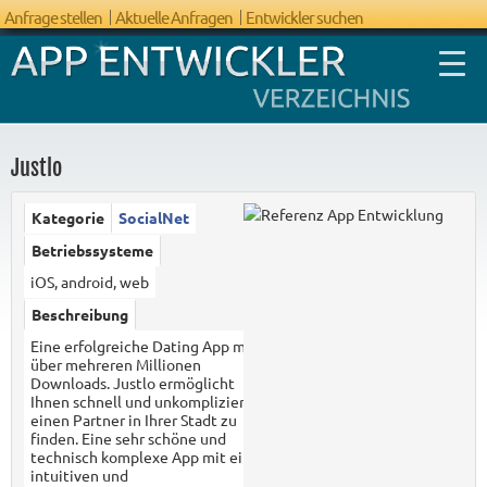
Anfrage stellen
Aktuelle Anfragen
Entwickler suchen
Justlo
Kategorie
SocialNet
FAQ App
Betriebssysteme
Entwicklung
iOS, android, web
Beschreibung
Eine erfolgreiche Dating App mit
über mehreren Millionen
Downloads. Justlo ermöglicht
Ihnen schnell und unkompliziert
einen Partner in Ihrer Stadt zu
finden. Eine sehr schöne und
technisch komplexe App mit einer
intuitiven und