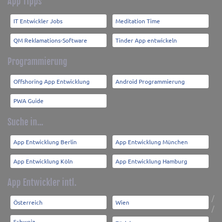
App Tipps
IT Entwickler Jobs
Meditation Time
QM Reklamations-Software
Tinder App entwickeln
Programmierung
Offshoring App Entwicklung
Android Programmierung
PWA Guide
Suche in...
App Entwicklung Berlin
App Entwicklung München
App Entwicklung Köln
App Entwicklung Hamburg
App Entwickler intl.
/
Österreich
Wien
/
Schweiz