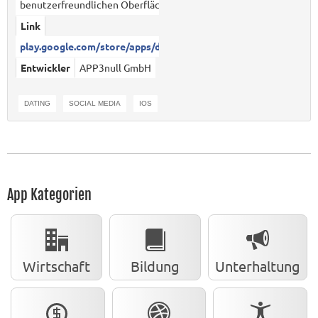
benutzerfreundlichen Oberfläche.
Link
play.google.com/store/apps/det...
Entwickler
APP3null GmbH
DATING
SOCIAL MEDIA
IOS
ANDROID
App Kategorien
Wirtschaft
Bildung
Unterhaltung