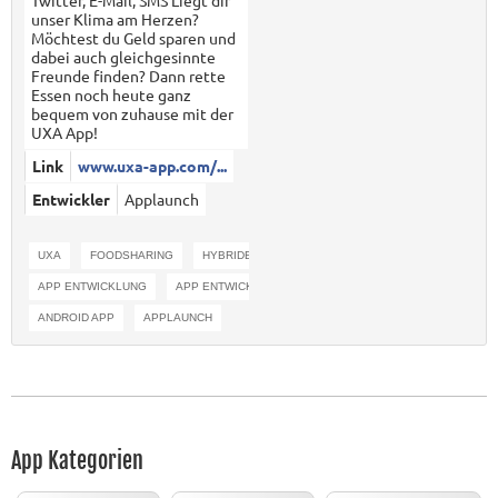
Twitter, E-Mail, SMS Liegt dir
unser Klima am Herzen?
Möchtest du Geld sparen und
dabei auch gleichgesinnte
Freunde finden? Dann rette
Essen noch heute ganz
bequem von zuhause mit der
UXA App!
Link
www.uxa-app.com/...
Entwickler
Applaunch
UXA
FOODSHARING
HYBRIDE APP
REACT NATIVE
APP ENTWICKLUNG
APP ENTWICKLER
SHARING
IOS APP
ANDROID APP
APPLAUNCH
App Kategorien