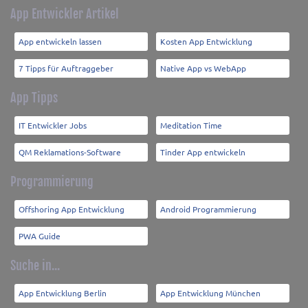
App Entwickler Artikel
App entwickeln lassen
Kosten App Entwicklung
7 Tipps für Auftraggeber
Native App vs WebApp
App Tipps
IT Entwickler Jobs
Meditation Time
QM Reklamations-Software
Tinder App entwickeln
Programmierung
Offshoring App Entwicklung
Android Programmierung
PWA Guide
Suche in...
App Entwicklung Berlin
App Entwicklung München