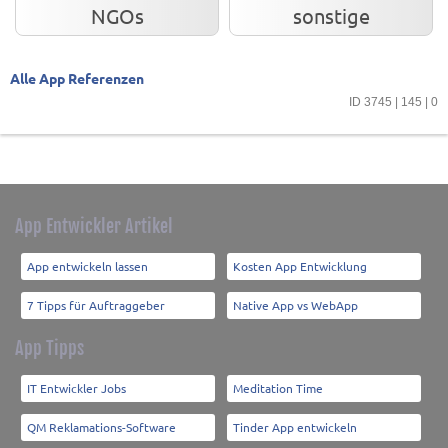
NGOs
sonstige
Alle App Referenzen
ID 3745 | 145 | 0
App Entwickler Artikel
App entwickeln lassen
Kosten App Entwicklung
7 Tipps für Auftraggeber
Native App vs WebApp
App Tipps
IT Entwickler Jobs
Meditation Time
QM Reklamations-Software
Tinder App entwickeln