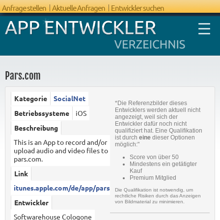
Anfrage stellen
Aktuelle Anfragen
Entwickler suchen
Pars.com
Kategorie
SocialNet
*Die Referenzbilder dieses
FAQ App
Entwicklers werden aktuell nicht
Betriebssysteme
iOS
angezeigt, weil sich der
Entwicklung
Entwickler dafür noch nicht
Beschreibung
qualifiziert hat. Eine Qualifikation
ist durch
eine
dieser Optionen
This is an App to record and/or
möglich:"
upload audio and video files to
Score von über 50
pars.com.
Mindestens ein getätigter
Kauf
Link
Premium Mitglied
itunes.apple.com/de/app/pars.c...
Die Qualifikation ist notwendig, um
rechtliche Risiken durch das Anzeigen
Entwickler
von Bildmaterial zu minimieren.
Softwarehouse Cologone