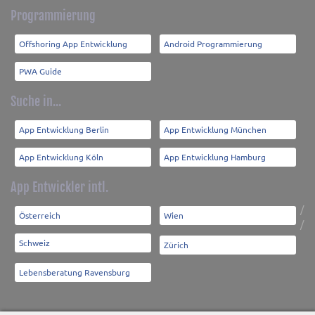
Programmierung
Offshoring App Entwicklung
Android Programmierung
PWA Guide
Suche in...
App Entwicklung Berlin
App Entwicklung München
App Entwicklung Köln
App Entwicklung Hamburg
App Entwickler intl.
/
Österreich
Wien
/
Schweiz
Zürich
Lebensberatung Ravensburg