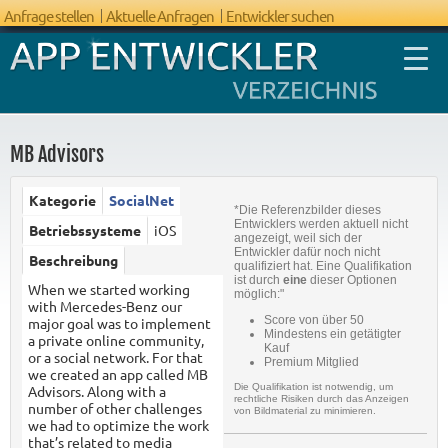
Anfrage stellen
Aktuelle Anfragen
Entwickler suchen
MB Advisors
Kategorie
SocialNet
*Die Referenzbilder dieses
FAQ App
Entwicklers werden aktuell nicht
Betriebssysteme
iOS
angezeigt, weil sich der
Entwicklung
Entwickler dafür noch nicht
Beschreibung
qualifiziert hat. Eine Qualifikation
ist durch
eine
dieser Optionen
When we started working
möglich:"
with Mercedes-Benz our
Score von über 50
major goal was to implement
Mindestens ein getätigter
a private online community,
Kauf
or a social network. For that
Premium Mitglied
we created an app called MB
Die Qualifikation ist notwendig, um
Advisors. Along with a
rechtliche Risiken durch das Anzeigen
number of other challenges
von Bildmaterial zu minimieren.
we had to optimize the work
that’s related to media