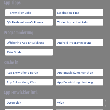
App Tipps
IT Entwickler Jobs
Meditation Time
QM Reklamations-Software
Tinder App entwickeln
Programmierung
Offshoring App Entwicklung
Android Programmierung
PWA Guide
Suche in...
App Entwicklung Berlin
App Entwicklung München
App Entwicklung Köln
App Entwicklung Hamburg
App Entwickler intl.
/
Österreich
Wien
/