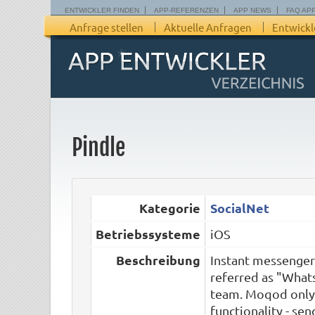
ENTWICKLER FINDEN
APP-REFERENZEN
APP NEWS
FAQ AP
Anfrage stellen
Aktuelle Anfragen
Entwickl
Pindle
Kategorie
SocialNet
Betriebssysteme
iOS
Beschreibung
Instant messenger 
referred as "Whats
team. Moqod only
functionality - se