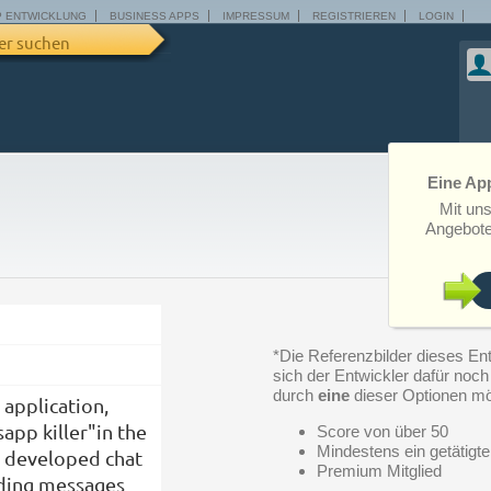
P ENTWICKLUNG
BUSINESS APPS
IMPRESSUM
REGISTRIEREN
LOGIN
er suchen
Eine App
Mit un
Angebote
*Die Referenzbilder dieses Ent
sich der Entwickler dafür noch n
durch
eine
dieser Optionen mö
application,
app killer"in the
Score von über 50
Mindestens ein getätigte
 developed chat
Premium Mitglied
nding messages