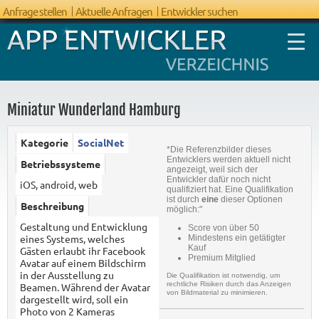
Anfrage stellen
Aktuelle Anfragen
Entwickler suchen
Miniatur Wunderland Hamburg
Kategorie
SocialNet
*Die Referenzbilder dieses
FAQ App
Entwicklers werden aktuell nicht
Betriebssysteme
angezeigt, weil sich der
Entwicklung
Entwickler dafür noch nicht
iOS, android, web
qualifiziert hat. Eine Qualifikation
ist durch
eine
dieser Optionen
Beschreibung
möglich:"
Gestaltung und Entwicklung
Score von über 50
eines Systems, welches
Mindestens ein getätigter
Kauf
Gästen erlaubt ihr Facebook
Premium Mitglied
Avatar auf einem Bildschirm
in der Ausstellung zu
Die Qualifikation ist notwendig, um
rechtliche Risiken durch das Anzeigen
Beamen. Während der Avatar
von Bildmaterial zu minimieren.
dargestellt wird, soll ein
Photo von 2 Kameras