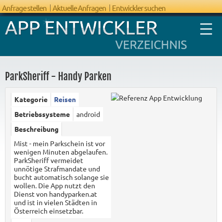
Anfrage stellen
Aktuelle Anfragen
Entwickler suchen
ParkSheriff - Handy Parken
Kategorie
Reisen
FAQ App
Betriebssysteme
android
Entwicklung
Beschreibung
Mist - mein Parkschein ist vor
wenigen Minuten abgelaufen.
ParkSheriff vermeidet
unnötige Strafmandate und
bucht automatisch solange sie
wollen. Die App nutzt den
Dienst von handyparken.at
und ist in vielen Städten in
Österreich einsetzbar.