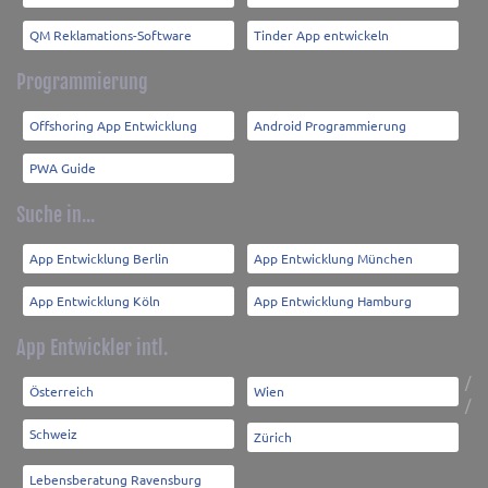
QM Reklamations-Software
Tinder App entwickeln
Programmierung
Offshoring App Entwicklung
Android Programmierung
PWA Guide
Suche in...
App Entwicklung Berlin
App Entwicklung München
App Entwicklung Köln
App Entwicklung Hamburg
App Entwickler intl.
/
Österreich
Wien
/
Schweiz
Zürich
Lebensberatung Ravensburg