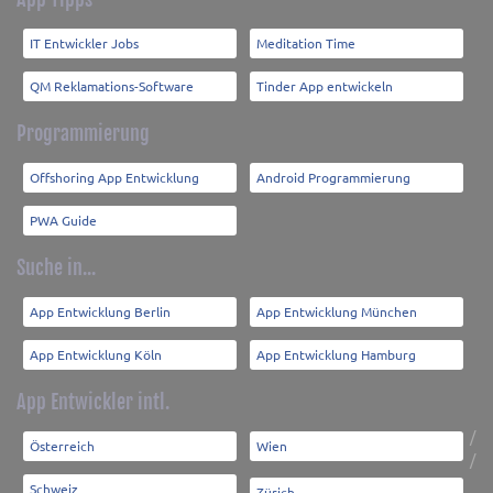
IT Entwickler Jobs
Meditation Time
QM Reklamations-Software
Tinder App entwickeln
Programmierung
Offshoring App Entwicklung
Android Programmierung
PWA Guide
Suche in...
App Entwicklung Berlin
App Entwicklung München
App Entwicklung Köln
App Entwicklung Hamburg
App Entwickler intl.
/
Österreich
Wien
/
Schweiz
Zürich