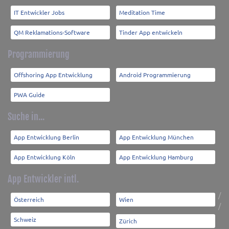
IT Entwickler Jobs
Meditation Time
QM Reklamations-Software
Tinder App entwickeln
Programmierung
Offshoring App Entwicklung
Android Programmierung
PWA Guide
Suche in...
App Entwicklung Berlin
App Entwicklung München
App Entwicklung Köln
App Entwicklung Hamburg
App Entwickler intl.
/
Österreich
Wien
/
Schweiz
Zürich