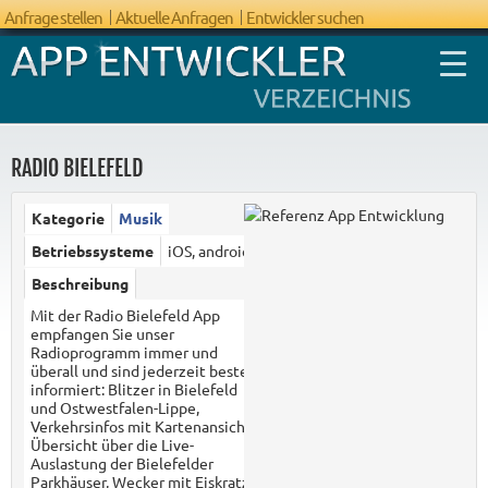
Anfrage stellen
Aktuelle Anfragen
Entwickler suchen
RADIO BIELEFELD
Kategorie
Musik
FAQ App
Betriebssysteme
iOS, android
Entwicklung
Beschreibung
Mit der Radio Bielefeld App
empfangen Sie unser
Radioprogramm immer und
überall und sind jederzeit bestens
informiert: Blitzer in Bielefeld
und Ostwestfalen-Lippe,
Verkehrsinfos mit Kartenansicht,
Übersicht über die Live-
Auslastung der Bielefelder
Parkhäuser, Wecker mit Eiskratz-